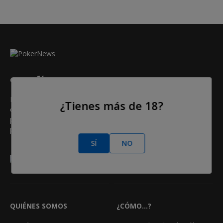
COMPAÑÍA
PokerNews.com es la web líder mundial en póker. Entre otras
¿Tienes más de 18?
cosas, los usuarios obtendrán una dosis diaria de artículos de
póker, coberturas en vivo de torneos, videos exclusivos,
podcasts, reseñas, bonos y mucho más.
SÍ
NO
GANADOR DEL PREMIO "MEJOR AFILIADO EN PÓKER"
•
•
•
•
•
•
2013
2014
2015
2016
2018
2021
2023
QUIÉNES SOMOS
¿CÓMO...?