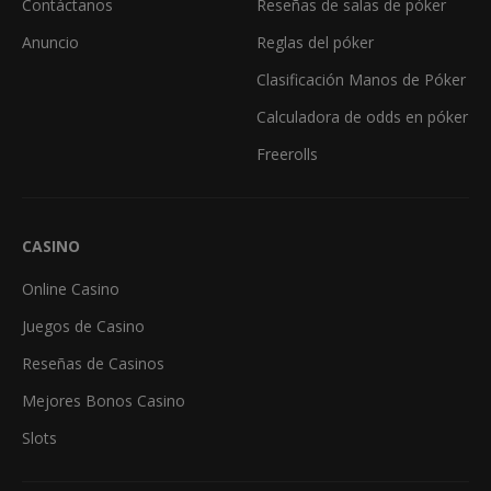
Contáctanos
Reseñas de salas de póker
Anuncio
Reglas del póker
Clasificación Manos de Póker
Calculadora de odds en póker
Freerolls
CASINO
Online Casino
Juegos de Casino
Reseñas de Casinos
Mejores Bonos Casino
Slots