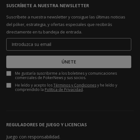
SUSCRÍBETE A NUESTRA NEWSLETTER
Suscríbete a nuestra newsletter y consigue las últimas noticias
del póker, estrategia, y ofertas especiales que recibirás
directamente en tu bandeja de entrada.
ÚNETE
Me gustaría suscribirme a los boletines y comunicaciones
comerciales de PokerNews y sus socios.
He leído y acepto los
Términos y Condiciones
y he leído y
comprendido la
Política de Privacidad
.
REGULADORES DE JUEGO Y LICENCIAS
Juego con responsabilidad.