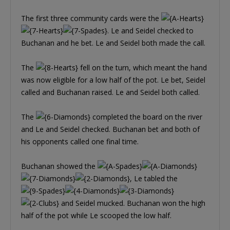
The first three community cards were the
. Le and Seidel checked to
Buchanan and he bet. Le and Seidel both made the call.
The
fell on the turn, which meant the hand
was now eligible for a low half of the pot. Le bet, Seidel
called and Buchanan raised. Le and Seidel both called.
The
completed the board on the river
and Le and Seidel checked. Buchanan bet and both of
his opponents called one final time.
Buchanan showed the
, Le tabled the
and Seidel mucked. Buchanan won the high
half of the pot while Le scooped the low half.