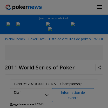
Juego con responsabilidad.
Inicio/Home
Poker Live
Lista de circuitos de poker
WSOP
2011 World Series of Poker
Event #37: $10,000 H.O.R.S.E. Championship
Día 1
Información del
evento
Jugadores vivos
1
/ 240