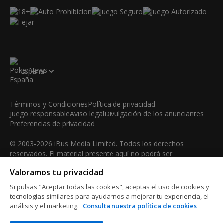
España
Términos y Condiciones
Política de privacidad
Juego responsable
Aviso legal
Divulgación de los anunciantes
Preferencias de privacidad
© 2003-2026 iBus Media Limited. Todos los derechos
reservados. El material presente aquí no podrá ser
reproducido, mostrado, modificado o distribuido sin el
Valoramos tu privacidad
permiso expreso y por escrito del poseedor de los derechos
de autor.
Si pulsas "Aceptar todas las cookies", aceptas el uso de cookies y
iBus Media Limited, 33-37 Athol Street M1 1LB -Douglas -Isle
tecnologías similares para ayudarnos a mejorar tu experiencia, el
análisis y el marketing.
Consulta nuestra política de cookies
of Man