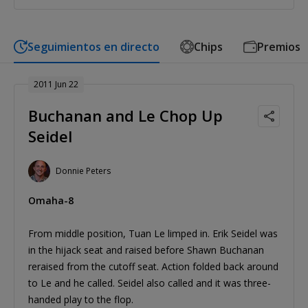
Seguimientos en directo
Chips
Premios
2011 Jun 22
Buchanan and Le Chop Up
Seidel
Donnie Peters
Omaha-8
From middle position, Tuan Le limped in. Erik Seidel was
in the hijack seat and raised before Shawn Buchanan
reraised from the cutoff seat. Action folded back around
to Le and he called. Seidel also called and it was three-
handed play to the flop.