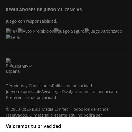
REGULADORES DE JUEGO Y LICENCIAS
Juego con responsabilidad.
España
Términos y Condiciones
Política de privacidad
Juego responsable
Aviso legal
Divulgación de los anunciantes
Preferencias de privacidad
© 2003-2026 iBus Media Limited. Todos los derechos
reservados. El material presente aquí no podrá ser
reproducido, mostrado, modificado o distribuido sin el
Valoramos tu privacidad
permiso expreso y por escrito del poseedor de los derechos