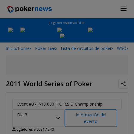
Juego con responsabilidad.
Inicio/Home
Poker Live
Lista de circuitos de poker
WSOP
2011 World Series of Poker
Event #37: $10,000 H.O.R.S.E. Championship
Día 3
Información del
evento
Jugadores vivos
1
/ 240