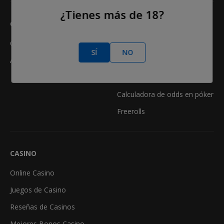
¿Tienes más de 18?
QUIÉNES SOMOS
¿CÓMO...?
Contáctanos
Reseñas de salas de póker
SÍ
NO
Anuncio
Reglas del póker
Clasificación Manos de Póker
Calculadora de odds en póker
Freerolls
CASINO
Online Casino
Juegos de Casino
Reseñas de Casinos
Mejores Bonos Casino