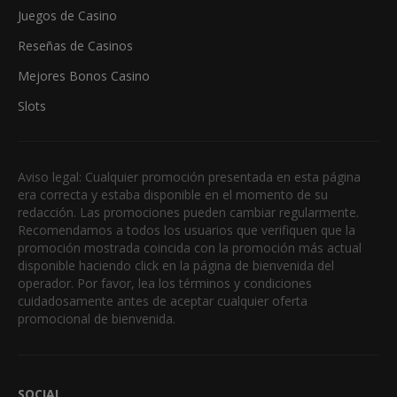
Juegos de Casino
Reseñas de Casinos
Mejores Bonos Casino
Slots
Aviso legal: Cualquier promoción presentada en esta página
era correcta y estaba disponible en el momento de su
redacción. Las promociones pueden cambiar regularmente.
Recomendamos a todos los usuarios que verifiquen que la
promoción mostrada coincida con la promoción más actual
disponible haciendo click en la página de bienvenida del
operador. Por favor, lea los términos y condiciones
cuidadosamente antes de aceptar cualquier oferta
promocional de bienvenida.
SOCIAL