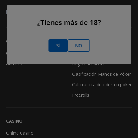
GANADOR DEL PREMIO "MEJOR AFILIADO EN PÓKER"
•
•
•
•
•
•
2013
2014
2015
2016
2018
2021
2023
¿Tienes más de 18?
QUIÉNES SOMOS
¿CÓMO...?
SÍ
NO
Contáctanos
Reseñas de salas de póker
Anuncio
Reglas del póker
Clasificación Manos de Póker
Calculadora de odds en póker
Freerolls
CASINO
Online Casino