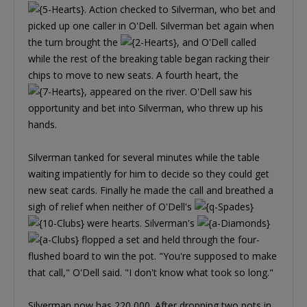
. Action checked to Silverman, who bet and
picked up one caller in O'Dell. Silverman bet again when
the turn brought the
, and O'Dell called
while the rest of the breaking table began racking their
chips to move to new seats. A fourth heart, the
, appeared on the river. O'Dell saw his
opportunity and bet into Silverman, who threw up his
hands.
Silverman tanked for several minutes while the table
waiting impatiently for him to decide so they could get
new seat cards. Finally he made the call and breathed a
sigh of relief when neither of O'Dell's
were hearts. Silverman's
flopped a set and held through the four-
flushed board to win the pot. "You're supposed to make
that call," O'Dell said. "I don't know what took so long."
Silverman now has 220,000. After dropping two pots in