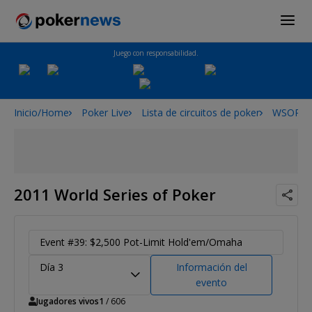
Juego con responsabilidad.
Inicio/Home
Poker Live
Lista de circuitos de poker
WSOP
2011 World Series of Poker
Event #39: $2,500 Pot-Limit Hold'em/Omaha
Día 3
Información del
evento
Jugadores vivos
1
/ 606