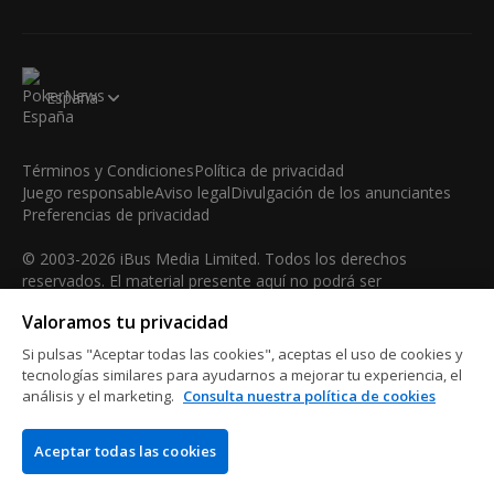
España
Términos y Condiciones
Política de privacidad
Juego responsable
Aviso legal
Divulgación de los anunciantes
Preferencias de privacidad
© 2003-2026 iBus Media Limited. Todos los derechos
reservados. El material presente aquí no podrá ser
reproducido, mostrado, modificado o distribuido sin el
Valoramos tu privacidad
permiso expreso y por escrito del poseedor de los derechos
de autor.
Si pulsas "Aceptar todas las cookies", aceptas el uso de cookies y
iBus Media Limited, 33-37 Athol Street M1 1LB -Douglas -Isle
tecnologías similares para ayudarnos a mejorar tu experiencia, el
análisis y el marketing.
Consulta nuestra política de cookies
of Man
Aceptar todas las cookies