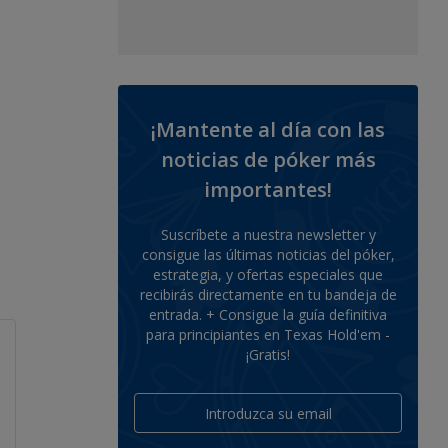
¡Mantente al día con las
noticias de póker más
importantes!
Suscríbete a nuestra newsletter y
consigue las últimas noticias del póker,
estrategia, y ofertas especiales que
recibirás directamente en tu bandeja de
entrada. + Consigue la guía definitiva
para principiantes en Texas Hold'em -
¡Gratis!