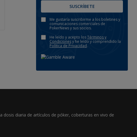
SUSCRÍBETE
Me gustaría suscribirme a los boletines y
comunicaciones comerciales de
PokerNews y sus socios.
He leído y acepto los
Términos y
Condiciones
y he leído y comprendido la
Política de Privacidad
.
dosis diaria de artículos de póker, coberturas en vivo de