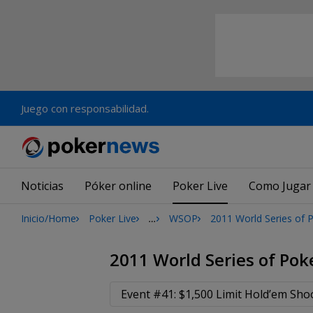
Juego con responsabilidad.
Noticias
Póker online
Poker Live
Como Jugar
Inicio/Home
Poker Live
…
WSOP
2011 World Series of 
2011 World Series of Pok
Event #41: $1,500 Limit Hold’em Sho