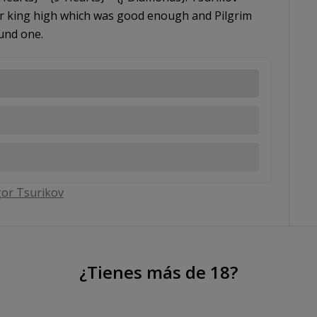
r king high which was good enough and Pilgrim
ound one.
or Tsurikov
¿Tienes más de 18?