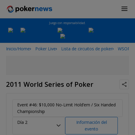
Juego con responsabilidad.
Inicio/Home
Poker Live
Lista de circuitos de poker
WSOP
2011 World Series of Poker
Event #46: $10,000 No-Limit Hold’em / Six Handed
Championship
Día 2
Información del
evento