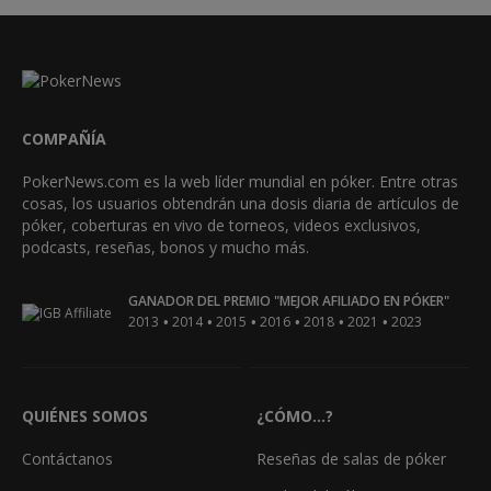
COMPAÑÍA
PokerNews.com es la web líder mundial en póker. Entre otras
cosas, los usuarios obtendrán una dosis diaria de artículos de
póker, coberturas en vivo de torneos, videos exclusivos,
podcasts, reseñas, bonos y mucho más.
GANADOR DEL PREMIO "MEJOR AFILIADO EN PÓKER"
•
•
•
•
•
•
2013
2014
2015
2016
2018
2021
2023
QUIÉNES SOMOS
¿CÓMO...?
Contáctanos
Reseñas de salas de póker