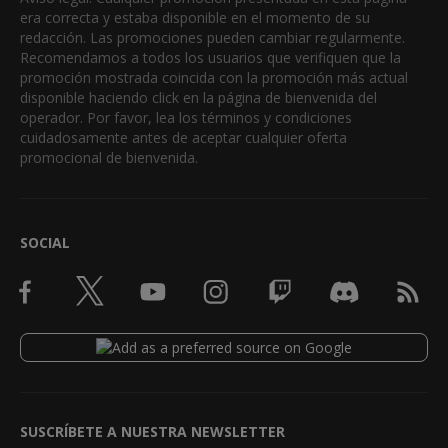
era correcta y estaba disponible en el momento de su
redacción. Las promociones pueden cambiar regularmente.
Recomendamos a todos los usuarios que verifiquen que la
promoción mostrada coincida con la promoción más actual
disponible haciendo click en la página de bienvenida del
operador. Por favor, lea los términos y condiciones
cuidadosamente antes de aceptar cualquier oferta
promocional de bienvenida.
SOCIAL
SUSCRÍBETE A NUESTRA NEWSLETTER