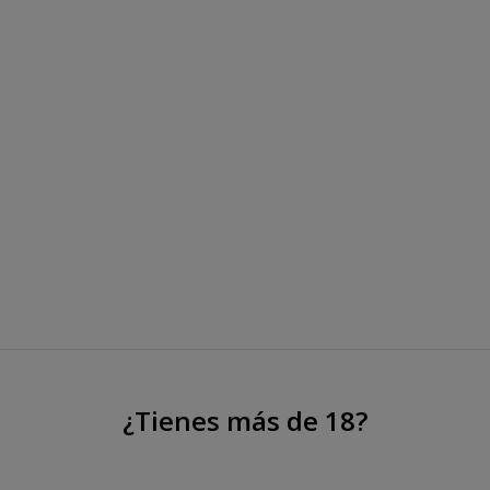
¿Tienes más de 18?