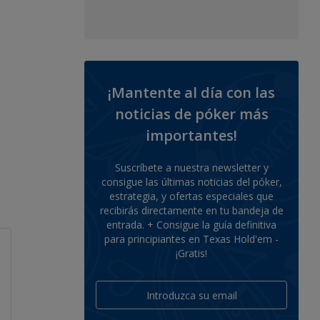
¡Mantente al día con las
noticias de póker más
importantes!
Suscríbete a nuestra newsletter y
consigue las últimas noticias del póker,
estrategia, y ofertas especiales que
recibirás directamente en tu bandeja de
entrada. + Consigue la guía definitiva
para principiantes en Texas Hold'em -
¡Gratis!