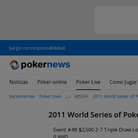
Juego con responsabilidad.
Noticias
Póker online
Poker Live
Como Jugar
Inicio/Home
Poker Live
…
WSOP
2011 World Series of 
2011 World Series of Pok
Event #49: $2,500 2-7 Triple Draw L
(Limit)