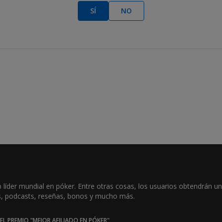
SÍ
NO
íder mundial en póker. Entre otras cosas, los usuarios obtendrán una 
os, podcasts, reseñas, bonos y mucho más.
L PREMIO "MEJOR AFILIADO EN PÓKER"