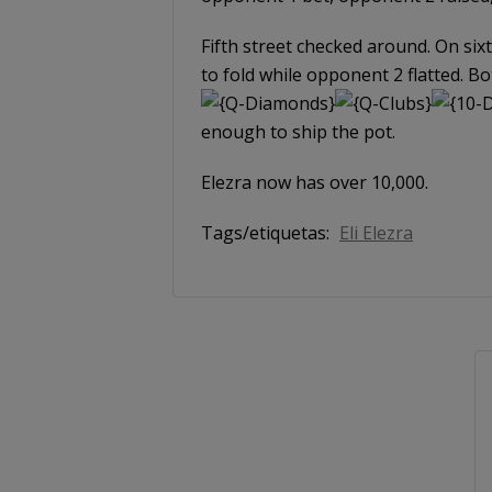
Fifth street checked around. On si
to fold while opponent 2 flatted. B
enough to ship the pot.
Elezra now has over 10,000.
Tags/etiquetas:
Eli Elezra