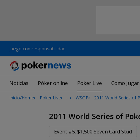
Juego con responsabilidad.
Noticias
Póker online
Poker Live
Como Jugar
Inicio/Home
Poker Live
…
WSOP
2011 World Series of 
2011 World Series of Pok
Event #5: $1,500 Seven Card Stud