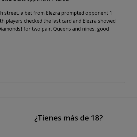
xth street, a bet from Elezra prompted opponent 1
oth players checked the last card and Elezra showed
for two pair, Queens and nines, good
¿Tienes más de 18?