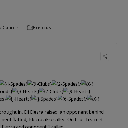
p Counts
Premios
/
/
rought in, Eli Elezra raised, an opponent behind
ent flatted;. Elezra also called. On fourth street,
 Elezra and opponent 1 called.