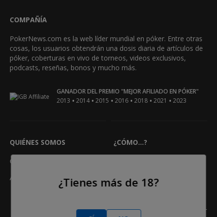
COMPAÑÍA
PokerNews.com es la web líder mundial en póker. Entre otras
cosas, los usuarios obtendrán una dosis diaria de artículos de
póker, coberturas en vivo de torneos, videos exclusivos,
podcasts, reseñas, bonos y mucho más.
GANADOR DEL PREMIO "MEJOR AFILIADO EN PÓKER"
•
•
•
•
•
•
2013
2014
2015
2016
2018
2021
2023
QUIÉNES SOMOS
¿CÓMO...?
Contáctanos
Reseñas de salas de póker
Anuncio
Reglas del póker
¿Tienes más de 18?
Clasificación Manos de Póker
Calculadora de odds en póker