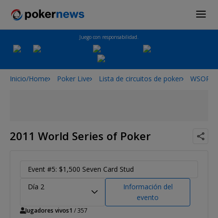
Juego con responsabilidad.
Inicio/Home
Poker Live
Lista de circuitos de poker
WSOP
2011 World Series of Poker
Event #5: $1,500 Seven Card Stud
Día 2
Información del
evento
Jugadores vivos
1
/ 357