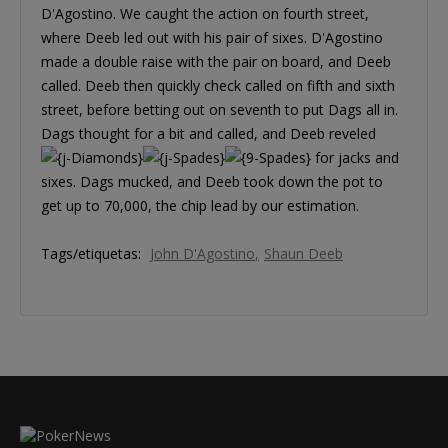
D'Agostino. We caught the action on fourth street,
where Deeb led out with his pair of sixes. D'Agostino
made a double raise with the pair on board, and Deeb
called. Deeb then quickly check called on fifth and sixth
street, before betting out on seventh to put Dags all in.
Dags thought for a bit and called, and Deeb reveled
for jacks and
sixes. Dags mucked, and Deeb took down the pot to
get up to 70,000, the chip lead by our estimation.
Tags/etiquetas:
John D'Agostino
Shaun Deeb