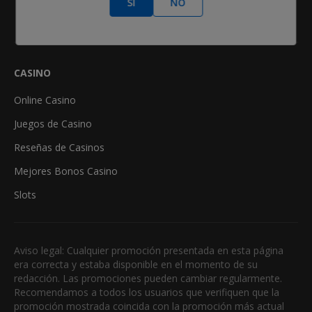
SÍ
NO
Freerolls
CASINO
Online Casino
Juegos de Casino
Reseñas de Casinos
Mejores Bonos Casino
Slots
Aviso legal: Cualquier promoción presentada en esta página
era correcta y estaba disponible en el momento de su
redacción. Las promociones pueden cambiar regularmente.
Recomendamos a todos los usuarios que verifiquen que la
promoción mostrada coincida con la promoción más actual