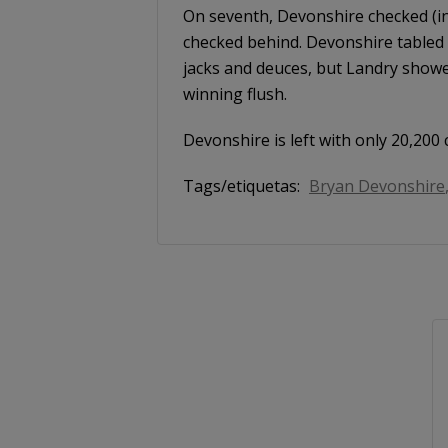
On seventh, Devonshire checked (in
checked behind. Devonshire tabled
jacks and deuces, but Landry show
winning flush.
Devonshire is left with only 20,200 
Tags/etiquetas:
Bryan Devonshire