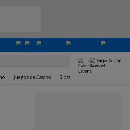
Iniciar Sesión
ino
Juegos de Casino
Slots