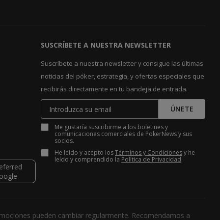
SUSCRÍBETE A NUESTRA NEWSLETTER
Suscríbete a nuestra newsletter y consigue las últimas
noticias del póker, estrategia, y ofertas especiales que
recibirás directamente en tu bandeja de entrada.
ÚNETE
Me gustaría suscribirme a los boletines y
comunicaciones comerciales de PokerNews y sus
socios.
He leído y acepto los
Términos y Condiciones
y he
leído y comprendido la
Política de Privacidad
.
s promociones pueden cambiar regularmente. Recomendamos a