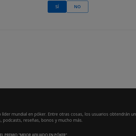
SÍ
NO
íder mundial en póker. Entre otras cosas, los usuarios obtendrán una 
os, podcasts, reseñas, bonos y mucho más.
L PREMIO "MEJOR AFILIADO EN PÓKER"