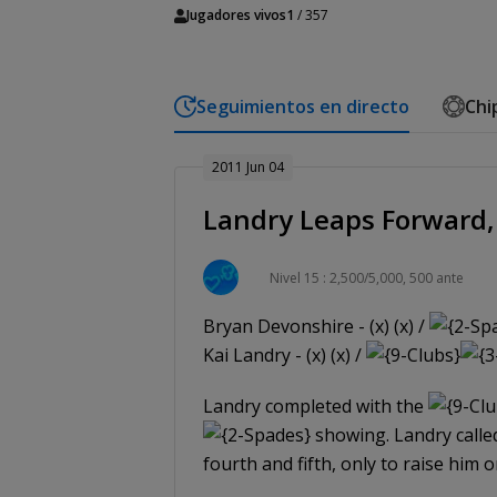
Jugadores vivos
1
/ 357
Seguimientos en directo
Chi
2011 Jun 04
Landry Leaps Forward,
Nivel 15 : 2,500/5,000, 500 ante
Bryan Devonshire - (x) (x) /
Kai Landry - (x) (x) /
Landry completed with the
showing. Landry calle
fourth and fifth, only to raise him o