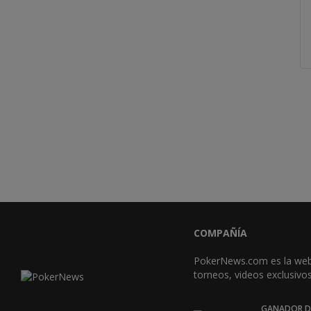
COMPAÑÍA
PokerNews.com es la web l
torneos, videos exclusiv
GANADOR DE