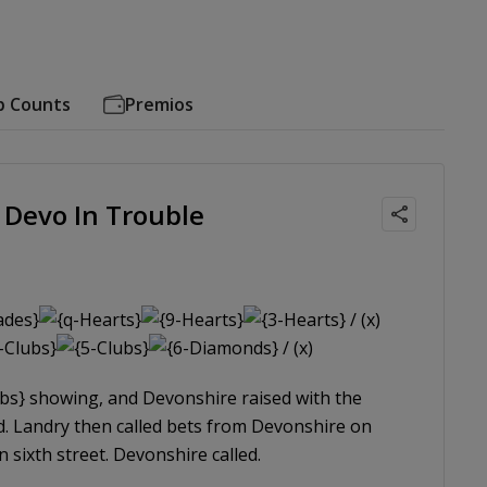
p Counts
Premios
 Devo In Trouble
/ (x)
/ (x)
showing, and Devonshire raised with the
d. Landry then called bets from Devonshire on
n sixth street. Devonshire called.