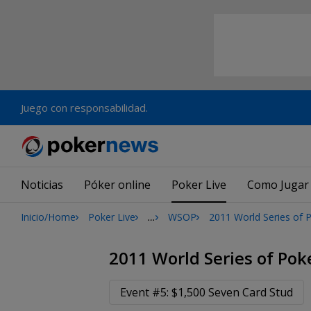
Juego con responsabilidad.
Noticias
Póker online
Poker Live
Como Jugar
Inicio/Home
Poker Live
…
WSOP
2011 World Series of 
2011 World Series of Pok
Event #5: $1,500 Seven Card Stud