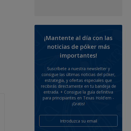
¡Mantente al día con las
noticias de póker más
importantes!
Suscríbete a nuestra newsletter y
consigue las últimas noticias del póker,
estrategia, y ofertas especiales que
recibirás directamente en tu bandeja de
entrada. + Consigue la guía definitiva
para principiantes en Texas Hold'em -
¡Gratis!