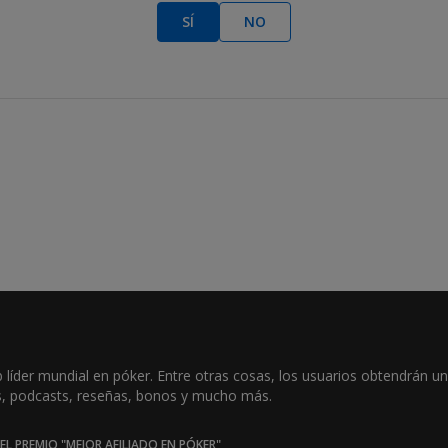
SÍ
NO
íder mundial en póker. Entre otras cosas, los usuarios obtendrán una 
os, podcasts, reseñas, bonos y mucho más.
L PREMIO "MEJOR AFILIADO EN PÓKER"