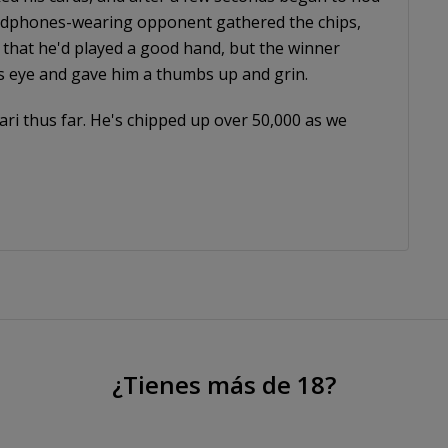
 headphones-wearing opponent gathered the chips,
 that he'd played a good hand, but the winner
his eye and gave him a thumbs up and grin.
sari thus far. He's chipped up over 50,000 as we
¿Tienes más de 18?