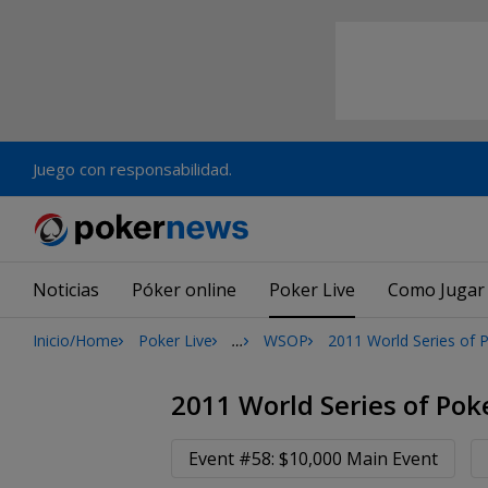
Juego con responsabilidad.
Noticias
Póker online
Poker Live
Como Jugar
Inicio/Home
Poker Live
…
WSOP
2011 World Series of 
2011 World Series of Pok
Event #58: $10,000 Main Event