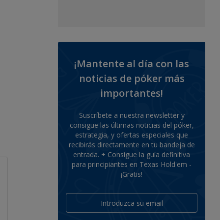
¡Mantente al día con las
noticias de póker más
importantes!
Suscríbete a nuestra newsletter y
consigue las últimas noticias del póker,
estrategia, y ofertas especiales que
recibirás directamente en tu bandeja de
entrada. + Consigue la guía definitiva
para principiantes en Texas Hold'em -
¡Gratis!