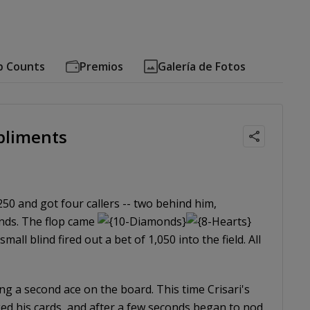
p Counts
Premios
Galería de Fotos
pliments
 250 and got four callers -- two behind him,
linds. The flop came
small blind fired out a bet of 1,050 into the field. All
ing a second ace on the board. This time Crisari's
ked his cards, and after a few seconds began to nod