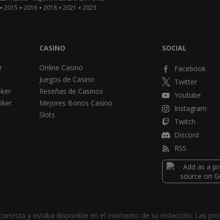
•
•
•
•
•
2015
2016
2018
2021
2023
CASINO
SOCIAL
r
Online Casino
Facebook
Juegos de Casino
Twitter
óker
Reseñas de Casinos
Youtube
óker
Mejores Bonos Casino
Instagram
Slots
Twitch
Discord
RSS
ra correcta y estaba disponible en el momento de su redacción. La