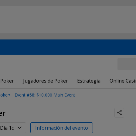
 Poker
Jugadores de Poker
Estrategia
Online Cas
Poker
Event #58: $10,000 Main Event
er
Día 1c
Información del evento