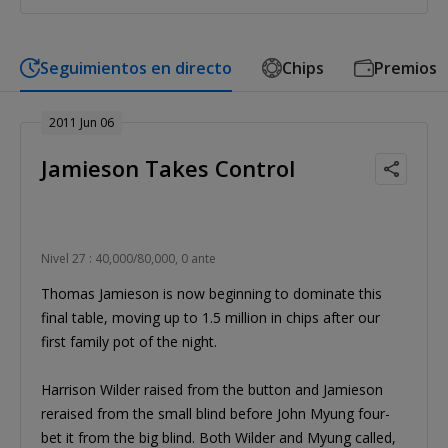
Seguimientos en directo
Chips
Premios
2011 Jun 06
Jamieson Takes Control
Nivel 27 : 40,000/80,000, 0 ante
Thomas Jamieson is now beginning to dominate this
final table, moving up to 1.5 million in chips after our
first family pot of the night.
Harrison Wilder raised from the button and Jamieson
reraised from the small blind before John Myung four-
bet it from the big blind. Both Wilder and Myung called,