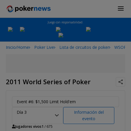
Juego con responsabilidad.
Inicio/Home
Poker Live
Lista de circuitos de poker
WSOP
2011 World Series of Poker
Event #6: $1,500 Limit Hold'em
Día 3
Información del
evento
Jugadores vivos
1
/ 675