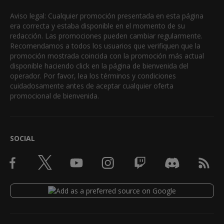
Aviso legal: Cualquier promoción presentada en esta página
era correcta y estaba disponible en el momento de su
redacción. Las promociones pueden cambiar regularmente.
Recomendamos a todos los usuarios que verifiquen que la
promoción mostrada coincida con la promoción más actual
disponible haciendo click en la página de bienvenida del
operador. Por favor, lea los términos y condiciones
cuidadosamente antes de aceptar cualquier oferta
promocional de bienvenida.
SOCIAL