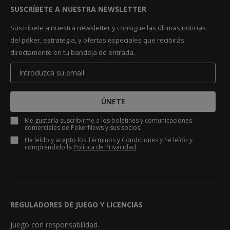
SUSCRÍBETE A NUESTRA NEWSLETTER
Suscríbete a nuestra newsletter y consigue las últimas noticias
del póker, estrategia, y ofertas especiales que recibirás
directamente en tu bandeja de entrada.
ÚNETE
Me gustaría suscribirme a los boletines y comunicaciones
comerciales de PokerNews y sus socios.
He leído y acepto los
Términos y Condiciones
y he leído y
comprendido la
Política de Privacidad
.
REGULADORES DE JUEGO Y LICENCIAS
Juego con responsabilidad.