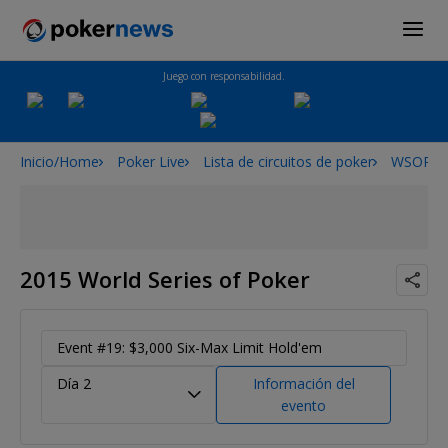
Juego con responsabilidad.
Inicio/Home
Poker Live
Lista de circuitos de poker
WSOP
2015 World Series of Poker
Event #19: $3,000 Six-Max Limit Hold'em
Día 2
Información del
evento