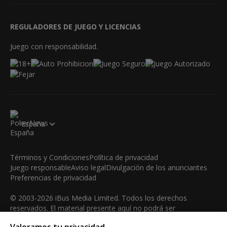
REGULADORES DE JUEGO Y LICENCIAS
Juego con responsabilidad.
España
Términos y Condiciones
Política de privacidad
Juego responsable
Aviso legal
Divulgación de los anunciantes
Preferencias de privacidad
© 2003-2026 iBus Media Limited. Todos los derechos
reservados. El material presente aquí no podrá ser
reproducido, mostrado, modificado o distribuido sin el