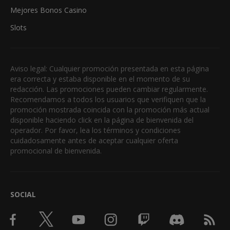
Mejores Bonos Casino
Slots
Aviso legal: Cualquier promoción presentada en esta página
era correcta y estaba disponible en el momento de su
redacción. Las promociones pueden cambiar regularmente.
Recomendamos a todos los usuarios que verifiquen que la
promoción mostrada coincida con la promoción más actual
disponible haciendo click en la página de bienvenida del
operador. Por favor, lea los términos y condiciones
cuidadosamente antes de aceptar cualquier oferta
promocional de bienvenida.
SOCIAL