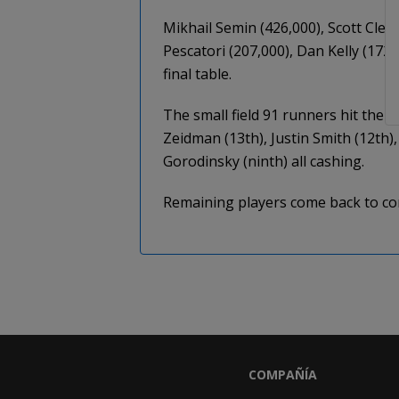
Mikhail Semin (426,000), Scott Clem
Pescatori (207,000), Dan Kelly (17
final table.
The small field 91 runners hit the m
Zeidman (13th), Justin Smith (12th)
Gorodinsky (ninth) all cashing.
Remaining players come back to comp
COMPAÑÍA