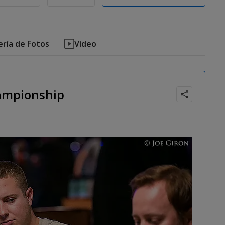
ería de Fotos
Vídeo
hampionship