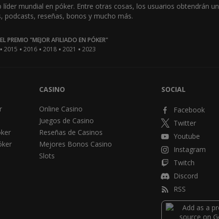
íder mundial en póker. Entre otras cosas, los usuarios obtendrán una 
os, podcasts, reseñas, bonos y mucho más.
L PREMIO "MEJOR AFILIADO EN PÓKER"
•
•
•
•
•
2015
2016
2018
2021
2023
CASINO
SOCIAL
r
Online Casino
Facebook
Juegos de Casino
Twitter
óker
Reseñas de Casinos
Youtube
óker
Mejores Bonos Casino
Instagram
Slots
Twitch
Discord
RSS