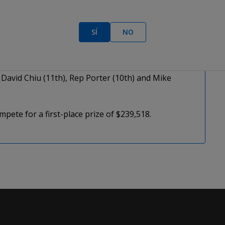
ents (384,000), Chris George (251,000), Max
2,000), and Oxana Cummings (128,000) also made the
SÍ
NO
oney at 16 players, with David Steicke (14th), Cory
, David Chiu (11th), Rep Porter (10th) and Mike
ete for a first-place prize of $239,518.