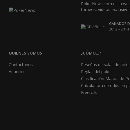
PokerNews.com es la web l
torneos, videos exclusiv
GANADOR DE
•
2013
2014
QUIÉNES SOMOS
¿CÓMO...?
Contáctanos
Reseñas de salas de póke
Anuncio
Reglas del póker
Clasificación Manos de P
Calculadora de odds en p
Freerolls