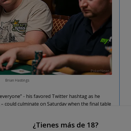
Brian Hastings
 everyone” - his favored Twitter hashtag as he
 – could culminate on Saturday when the final table
Stud Championship begins at 2 p.m. Hastings
f Day 2, a big lead over second-place John
¿Tienes más de 18?