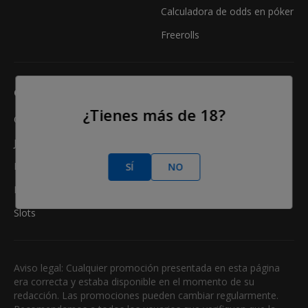
Calculadora de odds en póker
Freerolls
CASINO
¿Tienes más de 18?
Online Casino
Juegos de Casino
Reseñas de Casinos
SÍ
NO
Mejores Bonos Casino
Slots
Aviso legal: Cualquier promoción presentada en esta página
era correcta y estaba disponible en el momento de su
redacción. Las promociones pueden cambiar regularmente.