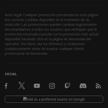
Aviso legal: Cualquier promoción presentada en esta página
era correcta y estaba disponible en el momento de su
redacción. Las promociones pueden cambiar regularmente.
Recomendamos a todos los usuarios que verifiquen que la
promoción mostrada coincida con la promoción más actual
disponible haciendo click en la página de bienvenida del
operador. Por favor, lea los términos y condiciones
cuidadosamente antes de aceptar cualquier oferta
promocional de bienvenida.
SOCIAL