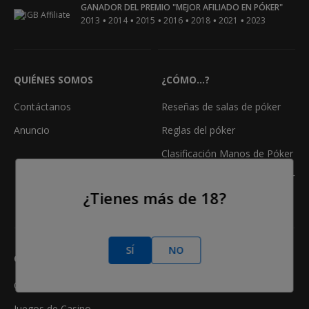
GANADOR DEL PREMIO "MEJOR AFILIADO EN PÓKER"
•
•
•
•
•
•
2013
2014
2015
2016
2018
2021
2023
QUIÉNES SOMOS
¿CÓMO...?
Contáctanos
Reseñas de salas de póker
Anuncio
Reglas del póker
Clasificación Manos de Póker
Calculadora de odds en póker
¿Tienes más de 18?
Freerolls
SÍ
NO
CASINO
Online Casino
Juegos de Casino