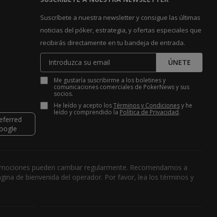
Suscríbete a nuestra newsletter y consigue las últimas
noticias del póker, estrategia, y ofertas especiales que
recibirás directamente en tu bandeja de entrada.
ÚNETE
Me gustaría suscribirme a los boletines y
comunicaciones comerciales de PokerNews y sus
socios.
He leído y acepto los
Términos y Condiciones
y he
leído y comprendido la
Política de Privacidad
.
s promociones pueden cambiar regularmente. Recomendamos a
ina de bienvenida del operador. Por favor, lea los términos y