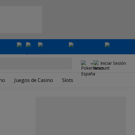
Iniciar Sesión
ino
Juegos de Casino
Slots