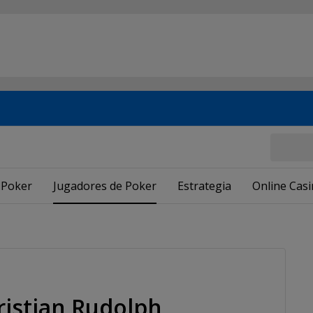
 Poker
Jugadores de Poker
Estrategia
Online Cas
ristian Rudolph