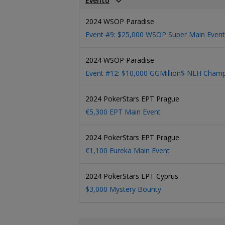
Evento
2024 WSOP Paradise
Event #9: $25,000 WSOP Super Main Event
2024 WSOP Paradise
Event #12: $10,000 GGMillion$ NLH Champ
2024 PokerStars EPT Prague
€5,300 EPT Main Event
2024 PokerStars EPT Prague
€1,100 Eureka Main Event
2024 PokerStars EPT Cyprus
$3,000 Mystery Bounty