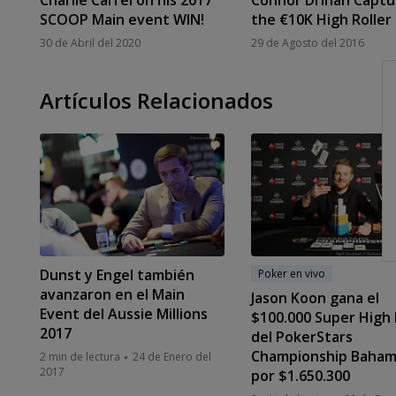
SCOOP Main event WIN!
the €10K High Roller
30 de Abril del 2020
29 de Agosto del 2016
Artículos Relacionados
Dunst y Engel también
Poker en vivo
avanzaron en el Main
Jason Koon gana el
Event del Aussie Millions
$100.000 Super High 
2017
del PokerStars
Championship Baham
2 min de lectura
24 de Enero del
2017
por $1.650.300