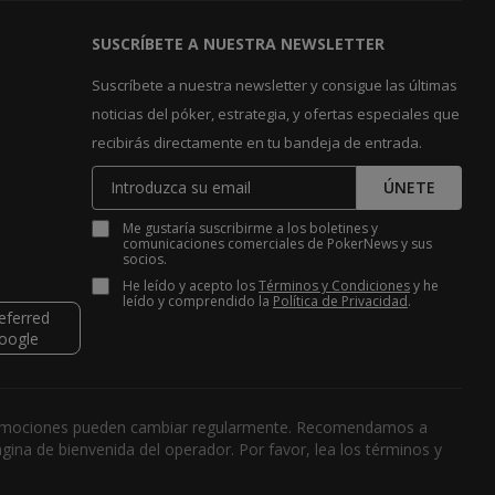
SUSCRÍBETE A NUESTRA NEWSLETTER
Suscríbete a nuestra newsletter y consigue las últimas
noticias del póker, estrategia, y ofertas especiales que
recibirás directamente en tu bandeja de entrada.
ÚNETE
Me gustaría suscribirme a los boletines y
comunicaciones comerciales de PokerNews y sus
socios.
He leído y acepto los
Términos y Condiciones
y he
leído y comprendido la
Política de Privacidad
.
s promociones pueden cambiar regularmente. Recomendamos a
ina de bienvenida del operador. Por favor, lea los términos y