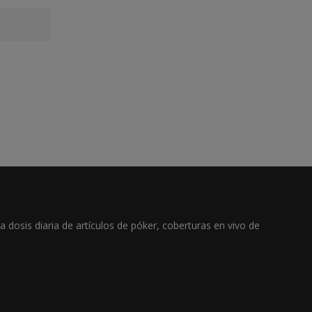
dosis diaria de artículos de póker, coberturas en vivo de