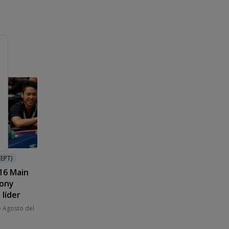
EPT)
16 Main
hony
 líder
 Agosto del