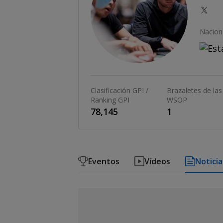
Naciona
Clasificación GPI /
Brazaletes de las
Ranking GPI
WSOP
78,145
1
Eventos
Vídeos
Noticia