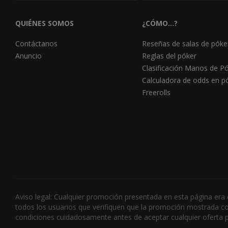
QUIÉNES SOMOS
¿CÓMO...?
Contáctanos
Reseñas de salas de póke
Anuncio
Reglas del póker
Clasificación Manos de P
Calculadora de odds en p
Freerolls
Aviso legal: Cualquier promoción presentada en esta página e
todos los usuarios que verifiquen que la promoción mostrada coi
condiciones cuidadosamente antes de aceptar cualquier oferta 