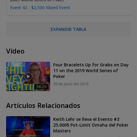
1
Event 42 - $2,500 Mixed Event
EXPANDIR TABLA
Vídeo
Four Bracelets Up for Grabs on Day
11 on the 2019 World Series of
Poker
09 de Junio del 2019
06:29
Artículos Relacionados
Keith Lehr se lleva el Evento #3
25.000$ Pot-Limit Omaha del Poker
Masters