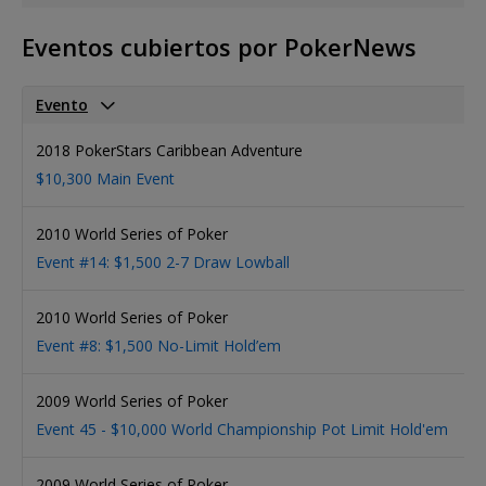
Eventos cubiertos por PokerNews
Evento
P
2018 PokerStars Caribbean Adventure
8
$10,300 Main Event
2010 World Series of Poker
1
Event #14: $1,500 2-7 Draw Lowball
2010 World Series of Poker
1
Event #8: $1,500 No-Limit Hold’em
2009 World Series of Poker
2
Event 45 - $10,000 World Championship Pot Limit Hold'em
2009 World Series of Poker