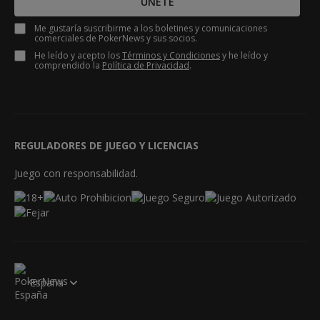
ÚNETE
Me gustaría suscribirme a los boletines y comunicaciones
comerciales de PokerNews y sus socios.
He leído y acepto los
Términos y Condiciones
y he leído y
comprendido la
Política de Privacidad
.
REGULADORES DE JUEGO Y LICENCIAS
Juego con responsabilidad.
España