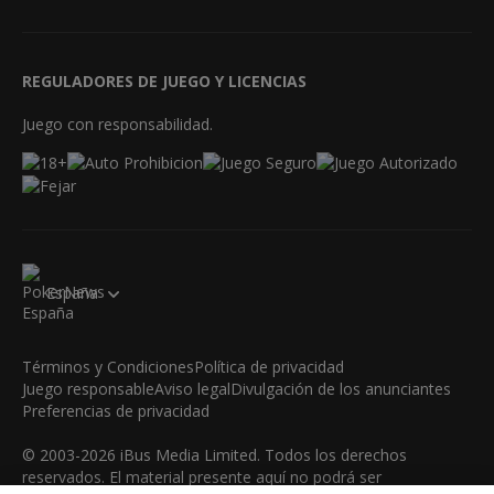
REGULADORES DE JUEGO Y LICENCIAS
Juego con responsabilidad.
España
Términos y Condiciones
Política de privacidad
Juego responsable
Aviso legal
Divulgación de los anunciantes
Preferencias de privacidad
© 2003-2026 iBus Media Limited. Todos los derechos
reservados. El material presente aquí no podrá ser