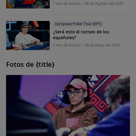
7 min de lectura
06 de Agosto del 2025
European Poker Tour (EPT)
¿Será este el torneo de los
españoles?
3 min de lectura
08 de Mayo del 2025
Fotos de {title}