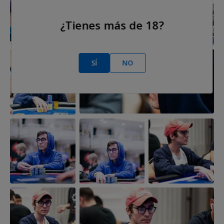
¿Tienes más de 18?
SÍ
NO