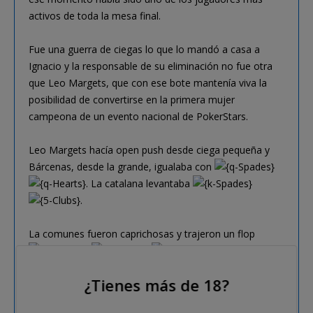
activos de toda la mesa final.
Fue una guerra de ciegas lo que lo mandó a casa a
Ignacio y la responsable de su eliminación no fue otra
que Leo Margets, que con ese bote mantenía viva la
posibilidad de convertirse en la primera mujer
campeona de un evento nacional de PokerStars.
Leo Margets hacía open push desde ciega pequeña y
Bárcenas, desde la grande, igualaba con
. La catalana levantaba
.
La comunes fueron caprichosas y trajeron un flop
que
mantenía a salvo a Bárcenas. Pero llegó el turn. La
¿Tienes más de 18?
cuarta carta fue un
y eso provocó la
decepción del raíl de Bárcenas. Solo una dama podía