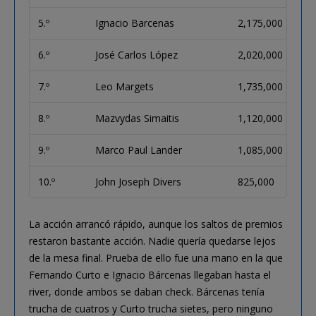
5.º
Ignacio Barcenas
2,175,000
6.º
José Carlos López
2,020,000
7.º
Leo Margets
1,735,000
8.º
Mazvydas Simaitis
1,120,000
9.º
Marco Paul Lander
1,085,000
10.º
John Joseph Divers
825,000
La acción arrancó rápido, aunque los saltos de premios
restaron bastante acción. Nadie quería quedarse lejos
de la mesa final. Prueba de ello fue una mano en la que
Fernando Curto e Ignacio Bárcenas llegaban hasta el
river, donde ambos se daban check. Bárcenas tenía
trucha de cuatros y Curto trucha sietes, pero ninguno