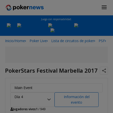
Juego con responsabilidad.
Inicio/Home
Poker Live
Lista de circuitos de poker
PSF
Po
PokerStars Festival Marbella 2017
Main Event
Día 4
Información del
evento
Jugadores vivos
1
/ 949