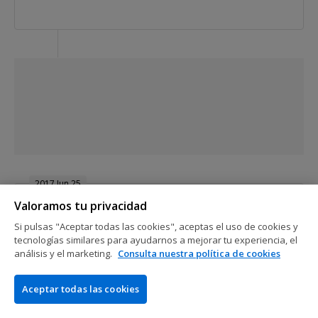
2017 Jun 25
Valoramos tu privacidad
Habemus pacto a tres bandas
Si pulsas "Aceptar todas las cookies", aceptas el uso de cookies y
tecnologías similares para ayudarnos a mejorar tu experiencia, el
análisis y el marketing.
Consulta nuestra política de cookies
Nivel 33 : 150,000/300,000, 50,000 ante
Aceptar todas las cookies
Tras un rato negociando las cifras del pacto, los tres