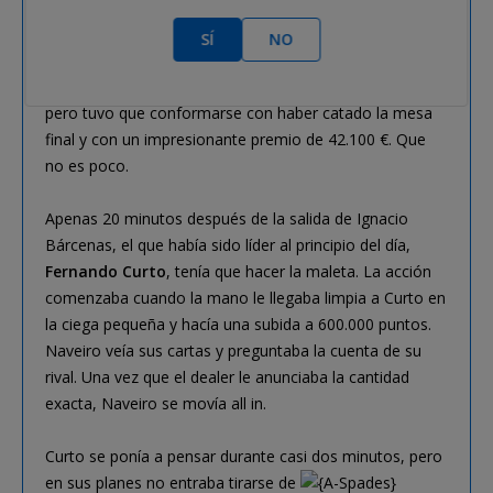
arreglar aquello, pero lo que apareció fue el clásico
de toda la vida. Eso confirmaba la
SÍ
NO
eliminación de Ignacio en 5.ª posición. Si el póker fuese
justo probablemente debería haber llegado más lejos,
pero tuvo que conformarse con haber catado la mesa
final y con un impresionante premio de 42.100 €. Que
no es poco.
Apenas 20 minutos después de la salida de Ignacio
Bárcenas, el que había sido líder al principio del día,
Fernando Curto
, tenía que hacer la maleta. La acción
comenzaba cuando la mano le llegaba limpia a Curto en
la ciega pequeña y hacía una subida a 600.000 puntos.
Naveiro veía sus cartas y preguntaba la cuenta de su
rival. Una vez que el dealer le anunciaba la cantidad
exacta, Naveiro se movía all in.
Curto se ponía a pensar durante casi dos minutos, pero
en sus planes no entraba tirarse de