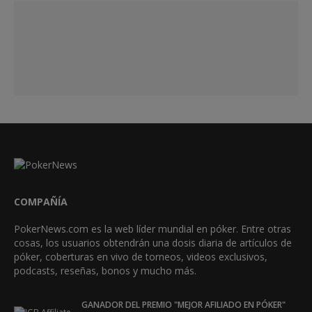
COMPAÑÍA
PokerNews.com es la web líder mundial en póker. Entre otras
cosas, los usuarios obtendrán una dosis diaria de artículos de
póker, coberturas en vivo de torneos, videos exclusivos,
podcasts, reseñas, bonos y mucho más.
GANADOR DEL PREMIO "MEJOR AFILIADO EN PÓKER"