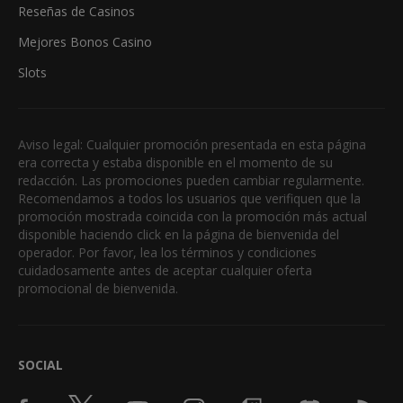
Reseñas de Casinos
Mejores Bonos Casino
Slots
Aviso legal: Cualquier promoción presentada en esta página
era correcta y estaba disponible en el momento de su
redacción. Las promociones pueden cambiar regularmente.
Recomendamos a todos los usuarios que verifiquen que la
promoción mostrada coincida con la promoción más actual
disponible haciendo click en la página de bienvenida del
operador. Por favor, lea los términos y condiciones
cuidadosamente antes de aceptar cualquier oferta
promocional de bienvenida.
SOCIAL