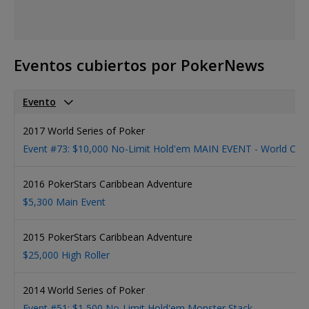
Eventos cubiertos por PokerNews
Evento
2017 World Series of Poker
Event #73: $10,000 No-Limit Hold'em MAIN EVENT - World Cha
2016 PokerStars Caribbean Adventure
$5,300 Main Event
2015 PokerStars Caribbean Adventure
$25,000 High Roller
2014 World Series of Poker
Event #51: $1,500 No-Limit Hold'em Monster Stack