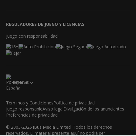
REGULADORES DE JUEGO Y LICENCIAS
Juego con responsabilidad.
España
Términos y Condiciones
Política de privacidad
Juego responsable
Aviso legal
Divulgación de los anunciantes
Preferencias de privacidad
© 2003-2026 iBus Media Limited. Todos los derechos
reservados. El material presente aquí no podrá ser