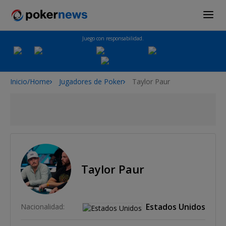
Juego con responsabilidad.
Inicio/Home
Jugadores de Poker
Taylor Paur
Taylor Paur
Estados Unidos
Nacionalidad: