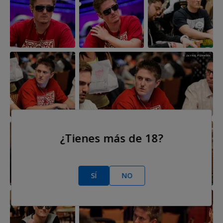
¿Tienes más de 18?
SÍ
NO