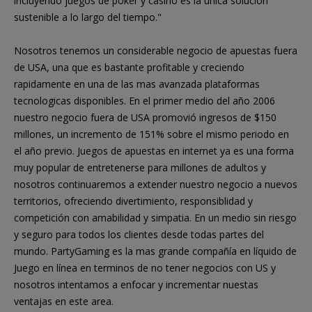
incluyendo juegos de poker y casino es la única solución
sustenible a lo largo del tiempo."
Nosotros tenemos un considerable negocio de apuestas fuera
de USA, una que es bastante profitable y creciendo
rapidamente en una de las mas avanzada plataformas
tecnologicas disponibles. En el primer medio del año 2006
nuestro negocio fuera de USA promovió ingresos de $150
millones, un incremento de 151% sobre el mismo periodo en
el año previo. Juegos de apuestas en internet ya es una forma
muy popular de entretenerse para millones de adultos y
nosotros continuaremos a extender nuestro negocio a nuevos
territorios, ofreciendo divertimiento, responsiblidad y
competición con amabilidad y simpatia. En un medio sin riesgo
y seguro para todos los clientes desde todas partes del
mundo. PartyGaming es la mas grande compañía en líquido de
Juego en línea en terminos de no tener negocios con US y
nosotros intentamos a enfocar y incrementar nuestas
ventajas en este area.