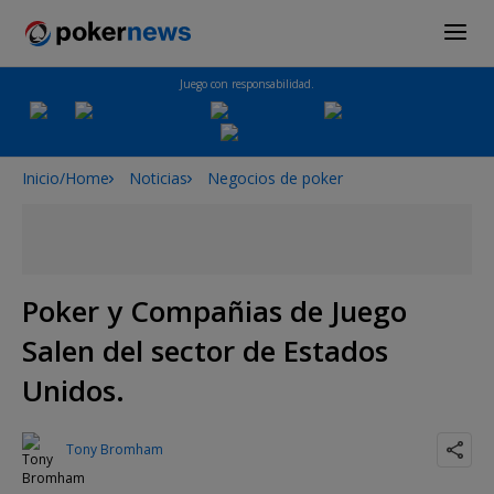
Juego con responsabilidad.
Inicio/Home
Noticias
Negocios de poker
Poker y Compañias de Juego
Salen del sector de Estados
Unidos.
Tony Bromham