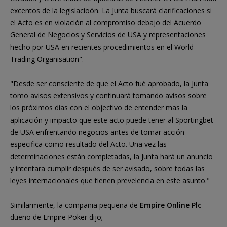
excentos de la legislacioón. La Junta buscará clarificaciones si
el Acto es en violación al compromiso debajo del Acuerdo
General de Negocios y Servicios de USA y representaciones
hecho por USA en recientes procedimientos en el World
Trading Organisation".
"Desde ser consciente de que el Acto fué aprobado, la Junta
tomo avisos extensivos y continuará tomando avisos sobre
los próximos dias con el objectivo de entender mas la
aplicación y impacto que este acto puede tener al Sportingbet
de USA enfrentando negocios antes de tomar acción
especifica como resultado del Acto. Una vez las
determinaciones están completadas, la Junta hará un anuncio
y intentara cumplir después de ser avisado, sobre todas las
leyes internacionales que tienen prevelencia en este asunto."
Similarmente, la compañia pequeña de
Empire Online Plc
dueño de Empire Poker dijo;