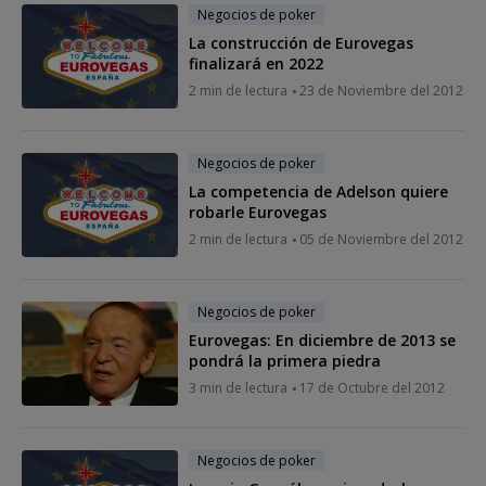
Negocios de poker
La construcción de Eurovegas
finalizará en 2022
2 min de lectura
23 de Noviembre del 2012
Negocios de poker
La competencia de Adelson quiere
robarle Eurovegas
2 min de lectura
05 de Noviembre del 2012
Negocios de poker
Eurovegas: En diciembre de 2013 se
pondrá la primera piedra
3 min de lectura
17 de Octubre del 2012
Negocios de poker