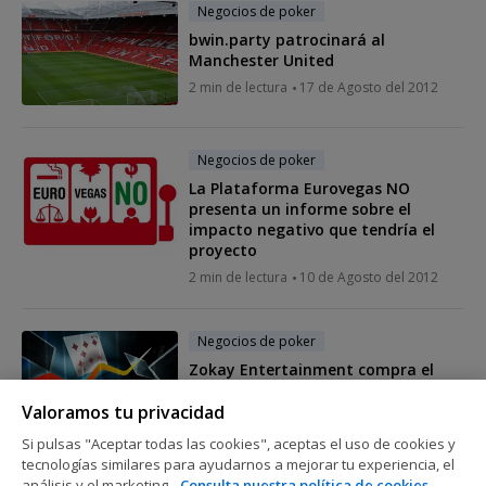
Negocios de poker
bwin.party patrocinará al
Manchester United
2 min de lectura
17 de Agosto del 2012
Negocios de poker
La Plataforma Eurovegas NO
presenta un informe sobre el
impacto negativo que tendría el
proyecto
2 min de lectura
10 de Agosto del 2012
Negocios de poker
Zokay Entertainment compra el
Global Poker Index
Valoramos tu privacidad
2 min de lectura
09 de Agosto del 2012
Si pulsas "Aceptar todas las cookies", aceptas el uso de cookies y
tecnologías similares para ayudarnos a mejorar tu experiencia, el
análisis y el marketing.
Consulta nuestra política de cookies