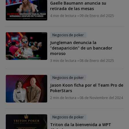
Gaelle Baumann anuncia su
retirada de las mesas
4 min de lectura
09 de Enero del 2025
Negocios de poker
Jungleman denuncia la
"desaparición" de un bancador
moroso
3 min de lectura
08 de Enero del 2025
Negocios de poker
Jason Koon ficha por el Team Pro de
PokerStars
2 min de lectura
08 de Noviembre del 2024
Negocios de poker
Triton da la bienvenida a WPT