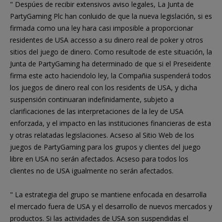
" Despúes de recibir extensivos aviso legales, La Junta de
PartyGaming Plc han conluido de que la nueva legislación, si es
firmada como una ley hara casi imposible a proporcionar
residentes de USA accesso a su dinero real de poker y otros
sitios del juego de dinero. Como resultode de este situación, la
Junta de PartyGaming ha determinado de que si el Preseidente
firma este acto haciendolo ley, la Compañia suspenderá todos
los juegos de dinero real con los residents de USA, y dicha
suspensión continuaran indefinidamente, subjeto a
clarificaciones de las interpretaciones de la ley de USA
enforzada, y el impacto en las instituciones financieras de esta
y otras relatadas legislaciones. Acseso al Sitio Web de los
juegos de PartyGaming para los grupos y clientes del juego
libre en USA no serán afectados. Acseso para todos los
clientes no de USA igualmente no serán afectados.
" La estrategia del grupo se mantiene enfocada en desarrolla
el mercado fuera de USA y el desarrollo de nuevos mercados y
productos. Si las actividades de USA son suspendidas el