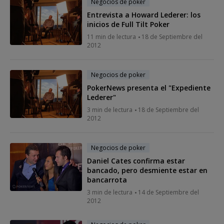
Negocios de poker
Entrevista a Howard Lederer: los
inicios de Full Tilt Poker
11 min de lectura
18 de Septiembre del
2012
Negocios de poker
PokerNews presenta el "Expediente
Lederer"
3 min de lectura
18 de Septiembre del
2012
Negocios de poker
Daniel Cates confirma estar
bancado, pero desmiente estar en
bancarrota
3 min de lectura
14 de Septiembre del
2012