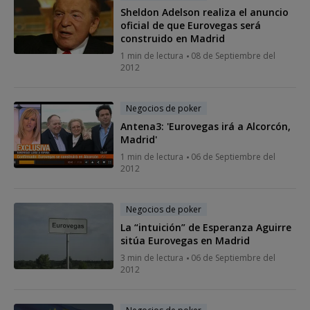
Sheldon Adelson realiza el anuncio
oficial de que Eurovegas será
construido en Madrid
1 min de lectura
08 de Septiembre del
2012
Negocios de poker
Antena3: 'Eurovegas irá a Alcorcón,
Madrid'
1 min de lectura
06 de Septiembre del
2012
Negocios de poker
La “intuición” de Esperanza Aguirre
sitúa Eurovegas en Madrid
3 min de lectura
06 de Septiembre del
2012