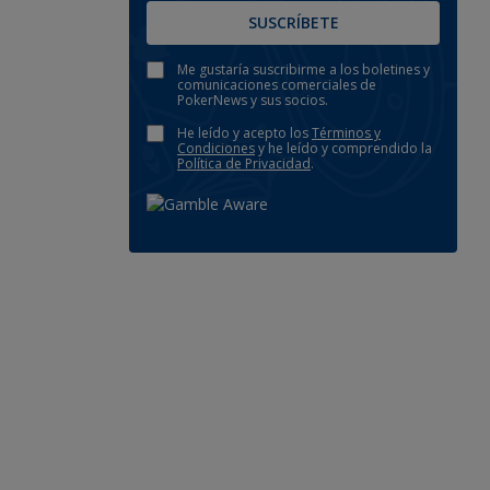
SUSCRÍBETE
Me gustaría suscribirme a los boletines y
comunicaciones comerciales de
PokerNews y sus socios.
He leído y acepto los
Términos y
Condiciones
y he leído y comprendido la
Política de Privacidad
.