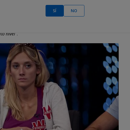
rneo más importante del planeta y el que corona al
SÍ
NO
ne más visibilidad que todos los demás torneos, por lo que
e puede inspirar a muchas mujeres a sumarse al juego y
to nivel
".