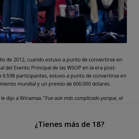
io de 2012, cuando estuvo a punto de convertirse en
nal del Evento Principal de las WSOP en la era post-
 6.598 participantes, estuvo a punto de convertirse en
iento mundial y un premio de 600.000 dólares.
, le dijo a Winamax. "
Fue aún más complicado porque, al
tumbrada a jugar y a lidiar con la presión durante tanto
¿Tienes más de 18?
e este año
que dejó momentos imborrables en su
l poker.