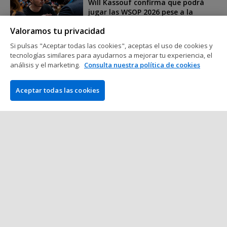
Will Kassouf confirma que podrá
jugar las WSOP 2026 pese a la
polémica del año pasado
Valoramos tu privacidad
3 min de lectura
17 de Junio del 2026
Si pulsas "Aceptar todas las cookies", aceptas el uso de cookies y
tecnologías similares para ayudarnos a mejorar tu experiencia, el
World Series of Poker (WSOP)
análisis y el marketing.
Consulta nuestra política de cookies
Alex Foxen arrasa a la competencia
para ganar por todo lo alto su
Aceptar todas las cookies
cuarto brazalete de las WSOP
2 min de lectura
16 de Junio del 2026
Mostrar más mensajes