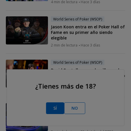
4 min de lectura
Hace 3 días
World Series of Poker (WSOP)
Jason Koon entra en el Poker Hall of
Fame en su primer año siendo
elegible
2 min de lectura
Hace 3 días
World Series of Poker (WSOP)
David Santalla roza el anillo en el
WSOP-C Tallin con un cuarto puesto
por 68.575 €
¿Tienes más de 18?
2 min de lectura
Hace 4 días
World Series of Poker (WSOP)
SÍ
NO
Las WSOP rectifican y eliminan el
shot clock para la mesa final del
Main Event