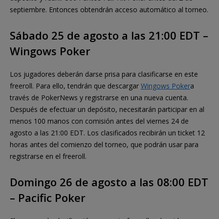
septiembre. Entonces obtendrán acceso automático al torneo.
Sábado 25 de agosto a las 21:00 EDT –
Wingows Poker
Los jugadores deberán darse prisa para clasificarse en este
freeroll. Para ello, tendrán que descargar
Wingows Poker
a
través de PokerNews y registrarse en una nueva cuenta.
Después de efectuar un depósito, necesitarán participar en al
menos 100 manos con comisión antes del viernes 24 de
agosto a las 21:00 EDT. Los clasificados recibirán un ticket 12
horas antes del comienzo del torneo, que podrán usar para
registrarse en el freeroll.
Domingo 26 de agosto a las 08:00 EDT
– Pacific Poker