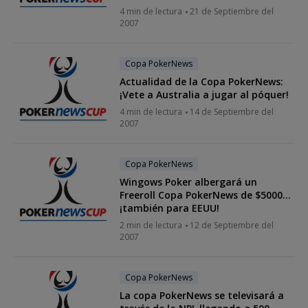
4 min de lectura
21 de Septiembre del
2007
Copa PokerNews
Actualidad de la Copa PokerNews:
¡Vete a Australia a jugar al póquer!
4 min de lectura
14 de Septiembre del
2007
Copa PokerNews
Wingows Poker albergará un
Freeroll Copa PokerNews de $5000...
¡también para EEUU!
2 min de lectura
12 de Septiembre del
2007
Copa PokerNews
La copa PokerNews se televisará a