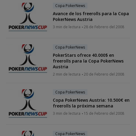
Copa PokerNews
Avance de los freerolls para la Copa
PokerNews Austria
3 min de lectura
28 de Febrero del 2008
Copa PokerNews
PokerStars ofrece 40.000$ en
freerolls para la Copa PokerNews
Austria
2 min de lectura
20 de Febrero del 2008
Copa PokerNews
Copa PokerNews Austria: 10.500€ en
freerolls la próxima semana
3 min de lectura
15 de Febrero del 2008
Copa PokerNews