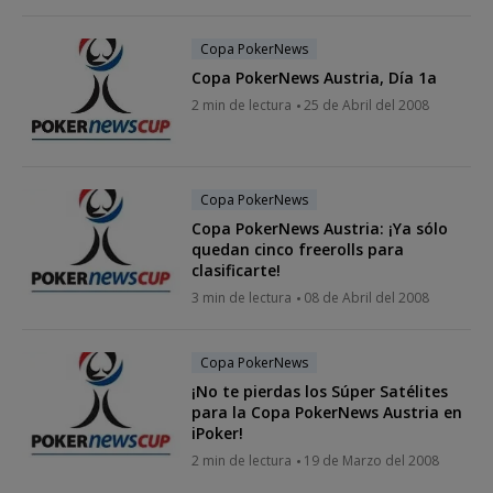
Copa PokerNews
Copa PokerNews Austria, Día 1a
2 min de lectura
25 de Abril del 2008
Copa PokerNews
Copa PokerNews Austria: ¡Ya sólo
quedan cinco freerolls para
clasificarte!
3 min de lectura
08 de Abril del 2008
Copa PokerNews
¡No te pierdas los Súper Satélites
para la Copa PokerNews Austria en
iPoker!
2 min de lectura
19 de Marzo del 2008