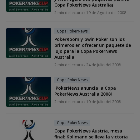
Copa PokerNews Australia¡
2 min de lectura
19 de Agosto del 2008
Copa PokerNews
PokerRoom y bwin Poker son los
primeros en ofrecer un paquete de
lujo para la Copa PokerNews
Australia
2 min de lectura
24 de Julio del 2008
Copa PokerNews
¡PokerNews anuncia la Copa
PokerNews Australia 2008!
2 min de lectura
10 de Julio del 2008
Copa PokerNews
Copa PokerNews Austria, mesa
final: Kollmann se lleva la victoria