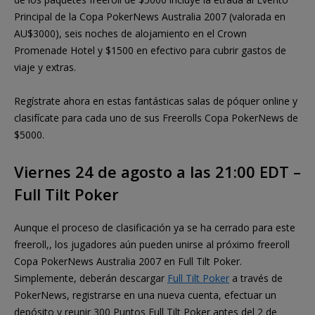
Principal de la Copa PokerNews Australia 2007 (valorada en
AU$3000), seis noches de alojamiento en el Crown
Promenade Hotel y $1500 en efectivo para cubrir gastos de
viaje y extras.
Regístrate ahora en estas fantásticas salas de póquer online y
clasifícate para cada uno de sus Freerolls Copa PokerNews de
$5000.
Viernes 24 de agosto a las 21:00 EDT –
Full Tilt Poker
Aunque el proceso de clasificación ya se ha cerrado para este
freeroll,, los jugadores aún pueden unirse al próximo freeroll
Copa PokerNews Australia 2007 en Full Tilt Poker.
Simplemente, deberán descargar
Full Tilt Poker
a través de
PokerNews, registrarse en una nueva cuenta, efectuar un
depósito y reunir 300 Puntos Full Tilt Poker antes del 2 de