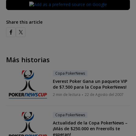
Share this article
Más historias
Copa PokerNews
Everest Poker Gana un paquete VIP
de $7.500 para la Copa PokerNews!
2 min de lectura
22 de Agosto del 2007
Copa PokerNews
Actualidad de la Copa PokerNews –
¡Más de $250.000 en Freerolls te
esperan!