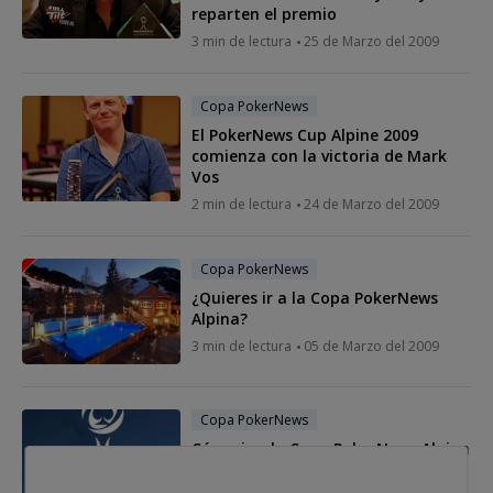
reparten el premio
3 min de lectura
25 de Marzo del 2009
Copa PokerNews
El PokerNews Cup Alpine 2009
comienza con la victoria de Mark
Vos
2 min de lectura
24 de Marzo del 2009
Copa PokerNews
¿Quieres ir a la Copa PokerNews
Alpina?
3 min de lectura
05 de Marzo del 2009
Copa PokerNews
Cómo ir a la Copa PokerNews Alpina
III