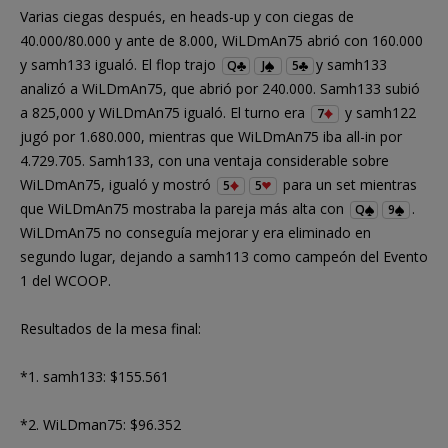
Varias ciegas después, en heads-up y con ciegas de
40.000/80.000 y ante de 8.000, WiLDmAn75 abrió con 160.000
y samh133 igualó. El flop trajo
y samh133
Q
J
5
analizó a WiLDmAn75, que abrió por 240.000. Samh133 subió
a 825,000 y WiLDmAn75 igualó. El turno era
y samh122
7
jugó por 1.680.000, mientras que WiLDmAn75 iba all-in por
4.729.705. Samh133, con una ventaja considerable sobre
WiLDmAn75, igualó y mostró
para un set mientras
5
5
que WiLDmAn75 mostraba la pareja más alta con
.
Q
9
WiLDmAn75 no conseguía mejorar y era eliminado en
segundo lugar, dejando a samh113 como campeón del Evento
1 del WCOOP.
Resultados de la mesa final:
*1. samh133: $155.561
*2. WiLDman75: $96.352