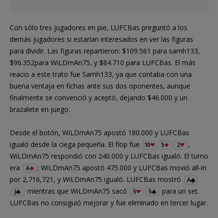
Con sólo tres jugadores en pie, LUFCBas preguntó a los
demás jugadores si estarían interesados en ver las figuras
para dividir. Las figuras repartieron: $109.561 para samh133,
$96.352para WiLDmAn75, y $84.710 para LUFCBas. El más
reacio a este trato fue Samh133, ya que contaba con una
buena ventaja en fichas ante sus dos oponentes, aunque
finalmente se convenció y aceptó, dejando $46.000 y un
brazalete en juego.
Desde el botón, WiLDmAn75 apostó 180.000 y LUFCBas
igualó desde la ciega pequeña. El flop fue
,
10
5
2
WiLDmAn75 respondió con 240.000 y LUFCBas igualó. El turno
era
; WiLDmAn75 apostó 475.000 y LUFCBas movió all-in
A
por 2,716,721, y WiLDmAn75 igualó. LUFCBas mostró
A
mientras que WiLDmAn75 sacó
para un set.
J
5
5
LUFCBas no consiguió mejorar y fue eliminado en tercer lugar.