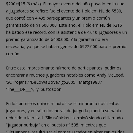
$200+$15 (6 máx). El mayor evento del año pasado en lo que
a jugadores se refiere fue el evento de Hold'em NL de $530,
que contó con 4.495 participantes y un premio común
garantizado de $1.500.000. Este año, el Hold'em NL de $215
ha batido ese récord, con la asistencia de 4.610 jugadores y un
premio garantizado de $400.000. Y la garantía no era
necesaria, ya que se habían generado $922.000 para el premio
común.
Entre este impresionante número de participantes, pudimos
encontrar a muchos jugadores notables como Andy McLeod,
'SCTrojans,' 'BeLoWaBoVe,' gb2005, 'Mattg1983,'
'The___DR___Y,' y 'bustosoon.'
En los primeros quince minutos se eliminaron a doscientos
jugadores, y en sólo dos horas de juego la plantilla se había
reducido a la mitad. 'SlimsChicken' terminó siendo el llamado
"jugador burbuja" en el puesto nº 535, mientras que
'TiltHappens' resultó ser el primer jugador en alcanzar los dos