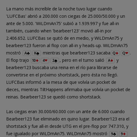
La mano más increíble de la noche tuvo lugar cuando
'LUFCBas' abrió a 200.000 con ciegas de 25.000/50.000 y un
ante de 5.000. 'WiLDmAn75' subió a 1.939.997 y fue all-in
también, cuando when 'bearbeer123' movió all-in por
2.406.652. LUFCBas se quitó de en medio, y WiLDmAn75 y
bearbeer123 fueron al flop con all-in y heads-up. WiLDmAn75
mostró
mientras que bearbeer123 sacaba
.
A
K
Q
Q
El flop trajo
, pero en el turno salió
y
10
4
2
A
bearbeer123 buscaba una reina en el río para librarse de
convertirse en el próximo shortstack, pero ésta no llegó.
LUFCBas informó a la mesa de que volvía un pocket de
dieces, mientras TiltHappens afirmaba que volvía un pocket de
reinas. Bearbeer123 se quedó como shortstack.
Las ciegas eran 30.000/60.000 con un ante de 6.000 cuando
Bearbeer123 fue eliminado en quino lugar. Bearbeer123 era el
shortstack y fue all-in desde UTG en el pre-flop por 747.310, y
fue igualado por WiLDmAn75. WiLDmAn75 mostró
9
9