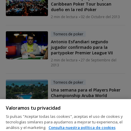
Caribbean Poker Tour buscan
dueño en la red iPoker
2 min de lectura
02 de Octubre del 2013
Torneos de poker
Antonio Esfandiari segundo
jugador confirmado para la
partypoker Premier League VII
2 min de lectura
27 de Septiembre del
2013
Torneos de poker
Una semana para el Players Poker
Championship Aruba World
Championship
Valoramos tu privacidad
2 min de lectura
25 de Septiembre del
2013
Si pulsas "Aceptar todas las cookies", aceptas el uso de cookies y
tecnologías similares para ayudarnos a mejorar tu experiencia, el
análisis y el marketing.
Consulta nuestra política de cookies
Torneos de poker