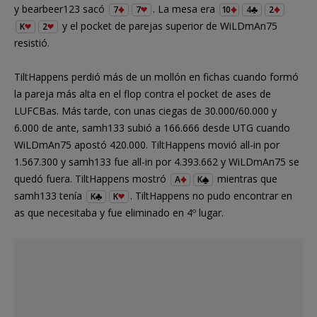
y bearbeer123 sacó
. La mesa era
7
7
10
4
2
y el pocket de parejas superior de WiLDmAn75
K
2
resistió.
TiltHappens perdió más de un mollón en fichas cuando formó
la pareja más alta en el flop contra el pocket de ases de
LUFCBas. Más tarde, con unas ciegas de 30.000/60.000 y
6.000 de ante, samh133 subió a 166.666 desde UTG cuando
WiLDmAn75 apostó 420.000. TiltHappens movió all-in por
1.567.300 y samh133 fue all-in por 4.393.662 y WiLDmAn75 se
quedó fuera. TiltHappens mostró
mientras que
A
K
samh133 tenía
. TiltHappens no pudo encontrar en
K
K
as que necesitaba y fue eliminado en 4º lugar.