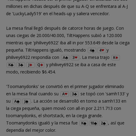
millones en dichas después de que su A-Q se enfrentara al A-J
de 'LuckyLady519' en el heads-up y saliera vencedor.
La mesa final llegó después de catorce horas de juego. Con
unas ciegas de 20.000/40.000, TiltHappens subió a 120.000
mientras que 'philivey6922' iba all in por 553.649 desde la ciega
pequeña. TiltHappens igualó, mostrando
y
4
4
philivey6922 respondía con
. La mesa trajo
A
3
K
y philivey6922 se iba a casa de este
K
3
J
Q
modo, recibiendo $6.454.
'Toomanydonks' se convirtió en el primer jugador eliminado
en la mesa final cuando su
se topó con 'samh133' y
A
3
su
. La acción se desarrolló en torno a samh133 en
A
J
la ciega pequeña, quien movió con all-in por 2.211.713 con
toomanydonks, el shortstack, en la ciega grande.
Toomanydonks igualó y la mesa fue
, así que
K
10
2
dependía del mejor color.