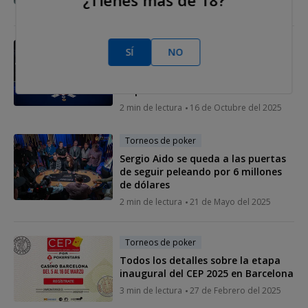
3 min de lectura
01 de Diciembre del 2025
Torneos de poker
SÍ
NO
Adrián Govea conquista el Mini
Main Event del WSOP Super Circuit
Chipre
2 min de lectura
16 de Octubre del 2025
Torneos de poker
Sergio Aido se queda a las puertas
de seguir peleando por 6 millones
de dólares
2 min de lectura
21 de Mayo del 2025
Torneos de poker
Todos los detalles sobre la etapa
inaugural del CEP 2025 en Barcelona
3 min de lectura
27 de Febrero del 2025