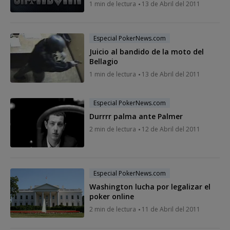
1 min de lectura
13 de Abril del 2011
Especial PokerNews.com
Juicio al bandido de la moto del
Bellagio
1 min de lectura
13 de Abril del 2011
Especial PokerNews.com
Durrrr palma ante Palmer
2 min de lectura
12 de Abril del 2011
Especial PokerNews.com
Washington lucha por legalizar el
poker online
2 min de lectura
11 de Abril del 2011