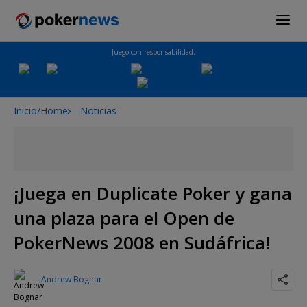
Juego con responsabilidad.
Inicio/Home
Noticias
¡Juega en Duplicate Poker y gana
una plaza para el Open de
PokerNews 2008 en Sudáfrica!
Andrew Bognar