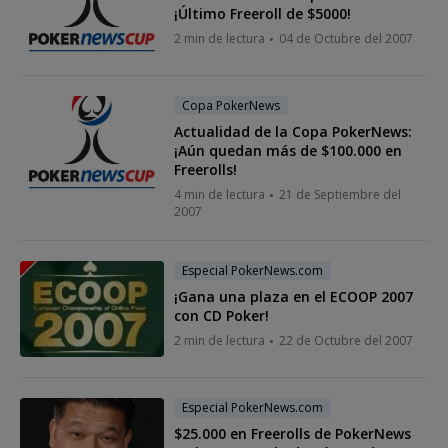
¡Último Freeroll de $5000!
2 min de lectura
04 de Octubre del 2007
Copa PokerNews
Actualidad de la Copa PokerNews:
¡Aún quedan más de $100.000 en
Freerolls!
4 min de lectura
21 de Septiembre del
2007
Especial PokerNews.com
¡Gana una plaza en el ECOOP 2007
con CD Poker!
2 min de lectura
22 de Octubre del 2007
Especial PokerNews.com
$25.000 en Freerolls de PokerNews