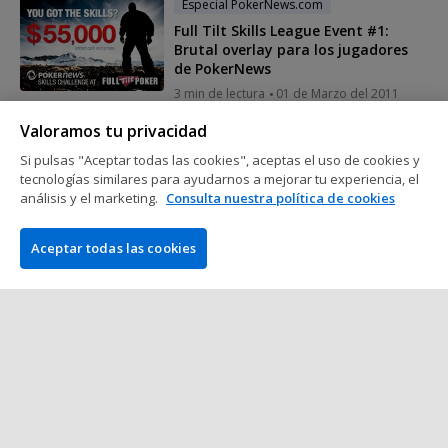
Especial PokerNews.com
Full Tilt Skills League Event #1:
Brutal overlay para los jugadores
de PokerNews
3 min de lectura
01 de Marzo del 2011
Valoramos tu privacidad
Especial PokerNews.com
Si pulsas "Aceptar todas las cookies", aceptas el uso de cookies y
El mejor bono del poker online, en
tecnologías similares para ayudarnos a mejorar tu experiencia, el
exclusiva para PokerNews
análisis y el marketing.
Consulta nuestra política de cookies
2 min de lectura
26 de Febrero del 2011
Aceptar todas las cookies
Mostrar más mensajes