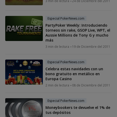
3 min de lectura
24 de Diciembre del 2011
Especial PokerNews.com
PartyPoker Weekly: Introduciendo
torneos sin rake, GSOP Live, WPT, el
Aussie Millions de Tony G y mucho
más
3 min de lectura
19 de Diciembre del 2011
Especial PokerNews.com
Celebra estas navidades con un
bono gratuito en metálico en
Europa Casino
2 min de lectura
08 de Diciembre del 2011
Especial PokerNews.com
Moneybookers te devuelve el 1% de
tus depósitos