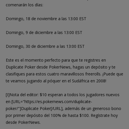
comenarán los días:
Domingo, 18 de noviembre a las 13:00 EST
Domingo, 9 de diciembre a las 13:00 EST
Domingo, 30 de diciembre a las 13:00 EST
Este es el momento perfecto para que te registres en
Duplicate Poker desde PokerNews, hagas un depósito y te
clasifiques para estos cuatro maravillosos freerolls. ¡Puede que
te veamos jugando al póquer en el Sudáfrica en 2008!
[I]Nota del editor: $10 esperan a todos los jugadores nuevos
en [URL="https://es.pokernews.com/duplicate-
poker/"]Duplicate Poker[/URL], además de un generoso bono
por primer depósito del 100% de hasta $100. Regístrate hoy
desde PokerNews.