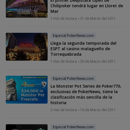
El primer Deepstack Open de
Chilipoker tendrá lugar en Lloret de
Mar
1 min de lectura
31 de Marzo del 2011
Especial PokerNews.com
Llega la segunda temporada del
ESPT al casino malagueño de
Torrequebrada
1 min de lectura
30 de Marzo del 2011
Especial PokerNews.com
La Monster Pot Series de Poker770,
exclusivas de PokerNews, tiene la
clasificación más sencilla de la
historia
2 min de lectura
16 de Marzo del 2011
Especial PokerNews.com