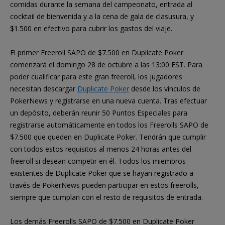
comidas durante la semana del campeonato, entrada al
cocktail de bienvenida y a la cena de gala de clasusura, y
$1.500 en efectivo para cubrir los gastos del viaje.
El primer Freeroll SAPO de $7.500 en Duplicate Poker
comenzará el domingo 28 de octubre a las 13:00 EST. Para
poder cualificar para este gran freeroll, los jugadores
necesitan descargar
Duplicate Poker
desde los vínculos de
PokerNews y registrarse en una nueva cuenta. Tras efectuar
un depósito, deberán reunir 50 Puntos Especiales para
registrarse automáticamente en todos los Freerolls SAPO de
$7.500 que queden en Duplicate Poker. Tendrán que cumplir
con todos estos requisitos al menos 24 horas antes del
freeroll si desean competir en él. Todos los miembros
existentes de Duplicate Poker que se hayan registrado a
través de PokerNews pueden participar en estos freerolls,
siempre que cumplan con el resto de requisitos de entrada.
Los demás Freerolls SAPO de $7.500 en Duplicate Poker