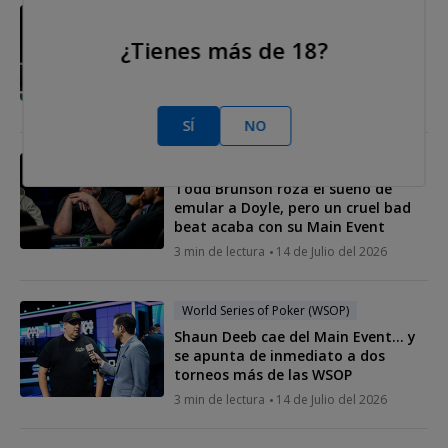
World Series of Poker (WSOP)
David Peters se pone su quinto
¿Tienes más de 18?
brazalete de las WSOP tras su
victoria en el $10K 6-Max
5 min de lectura
15 de Julio del 2026
SÍ
NO
World Series of Poker (WSOP)
Todd Brunson roza el sueño de
emular a Doyle, pero un cruel bad
beat acaba con su Main Event
3 min de lectura
14 de Julio del 2026
World Series of Poker (WSOP)
Shaun Deeb cae del Main Event… y
se apunta de inmediato a dos
torneos más de las WSOP
3 min de lectura
14 de Julio del 2026