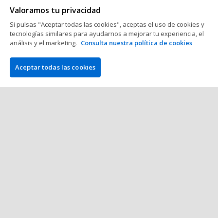
cuarto brazalete de las WSOP
Valoramos tu privacidad
2 min de lectura
16 de Junio del 2026
Si pulsas "Aceptar todas las cookies", aceptas el uso de cookies y
tecnologías similares para ayudarnos a mejorar tu experiencia, el
World Series of Poker (WSOP)
análisis y el marketing.
Consulta nuestra política de cookies
Adrián Mateos hace historia:
conquista el 250.000 $ de WSOP y se
Aceptar todas las cookies
convierte en el campeón más joven
con seis brazaletes
4 min de lectura
16 de Junio del 2026
Mostrar más mensajes
COMPAÑÍA