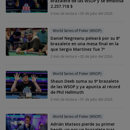
brazalete de las WSOP y se embolsa
2.257.718 $
3 min de lectura
03 de Julio del 2026
World Series of Poker (WSOP)
Daniel Negreanu peleará por su 8º
brazalete en una mesa final en la
que Sergio Martínez fue 7º
2 min de lectura
02 de Julio del 2026
World Series of Poker (WSOP)
Shaun Deeb suma su 9º brazalete
de las WSOP y ya apunta al récord
de Phil Hellmuth
3 min de lectura
01 de Julio del 2026
World Series of Poker (WSOP)
Adrián Mateos pierde su primer
heads-up por un brazalete tras