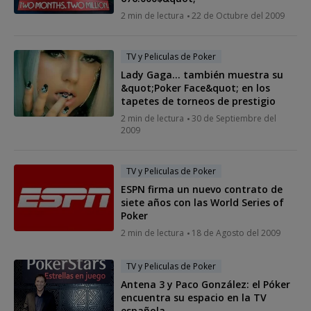
2 min de lectura
22 de Octubre del 2009
TV y Peliculas de Poker
Lady Gaga... también muestra su
&quot;Poker Face&quot; en los
tapetes de torneos de prestigio
2 min de lectura
30 de Septiembre del
2009
TV y Peliculas de Poker
ESPN firma un nuevo contrato de
siete años con las World Series of
Poker
2 min de lectura
18 de Agosto del 2009
TV y Peliculas de Poker
Antena 3 y Paco González: el Póker
encuentra su espacio en la TV
española