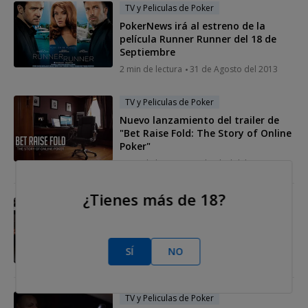
TV y Peliculas de Poker
PokerNews irá al estreno de la
película Runner Runner del 18 de
Septiembre
2 min de lectura
31 de Agosto del 2013
TV y Peliculas de Poker
Nuevo lanzamiento del trailer de
"Bet Raise Fold: The Story of Online
Poker"
2 min de lectura
04 de Abril del 2013
¿Tienes más de 18?
TV y Peliculas de Poker
El Aussie Millions 2013 sale al aire
en esta noche OneHD
SÍ
NO
1 min de lectura
25 de Febrero del 2013
TV y Peliculas de Poker