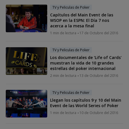
TV y Peliculas de Poker
Capítulos del Main Event de las
WSOP en la ESPN: El Día 7 nos
acerca a la mesa final
1 min de lectura
17 de Octubre del 2016
TV y Peliculas de Poker
Los documentales de 'Life of Cards'
muestran la vida de 10 grandes
estrellas del poker internacional
2 min de lectura
13 de Octubre del 2016
TV y Peliculas de Poker
Llegan los capítulos 9 y 10 del Main
Event de las World Series of Poker
1 min de lectura
10 de Octubre del 2016