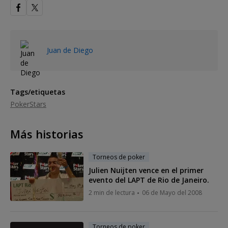
Juan de Diego
Tags/etiquetas
PokerStars
Más historias
Torneos de poker
Julien Nuijten vence en el primer
evento del LAPT de Rio de Janeiro.
2 min de lectura
06 de Mayo del 2008
Torneos de poker