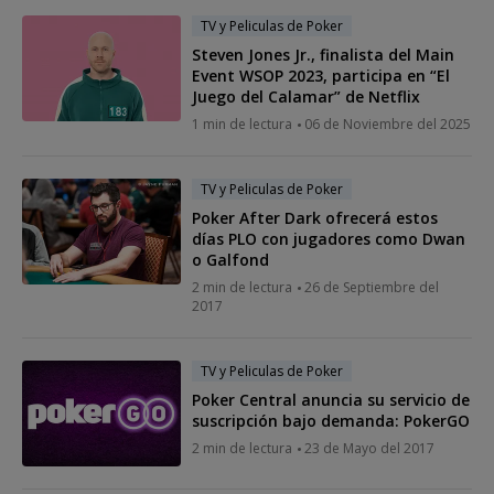
TV y Peliculas de Poker
Steven Jones Jr., finalista del Main
Event WSOP 2023, participa en “El
Juego del Calamar” de Netflix
1 min de lectura
06 de Noviembre del 2025
TV y Peliculas de Poker
Poker After Dark ofrecerá estos
días PLO con jugadores como Dwan
o Galfond
2 min de lectura
26 de Septiembre del
2017
TV y Peliculas de Poker
Poker Central anuncia su servicio de
suscripción bajo demanda: PokerGO
2 min de lectura
23 de Mayo del 2017