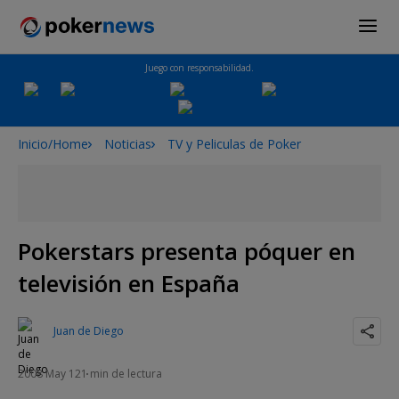
Juego con responsabilidad.
Inicio/Home
Noticias
TV y Peliculas de Poker
Pokerstars presenta póquer en
televisión en España
Juan de Diego
2008 May 12
1 min de lectura