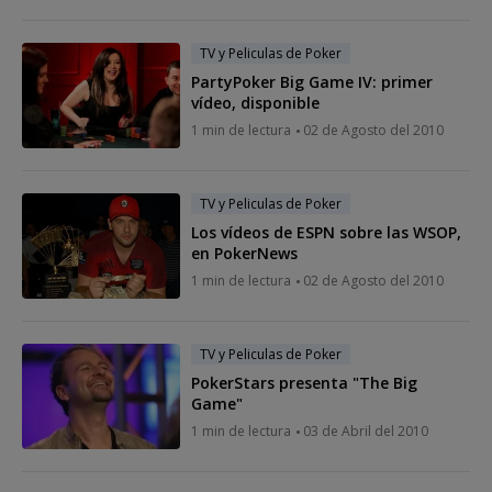
TV y Peliculas de Poker
PartyPoker Big Game IV: primer
vídeo, disponible
1 min de lectura
02 de Agosto del 2010
TV y Peliculas de Poker
Los vídeos de ESPN sobre las WSOP,
en PokerNews
1 min de lectura
02 de Agosto del 2010
TV y Peliculas de Poker
PokerStars presenta "The Big
Game"
1 min de lectura
03 de Abril del 2010