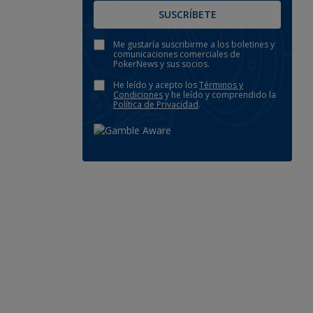
SUSCRÍBETE
Me gustaría suscribirme a los boletines y
comunicaciones comerciales de
PokerNews y sus socios.
He leído y acepto los
Términos y
Condiciones
y he leído y comprendido la
Política de Privacidad
.