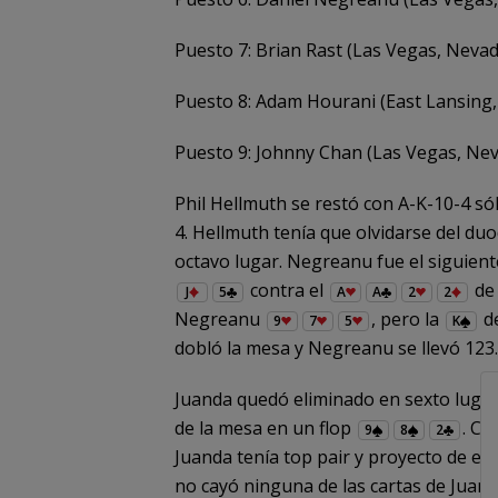
Puesto 7: Brian Rast (Las Vegas, Neva
Puesto 8: Adam Hourani (East Lansing
Puesto 9: Johnny Chan (Las Vegas, Ne
Phil Hellmuth se restó con A-K-10-4 s
4. Hellmuth tenía que olvidarse del du
octavo lugar. Negreanu fue el siguien
contra el
de 
J
5
A
A
2
2
Negreanu
, pero la
de
9
7
5
K
dobló la mesa y Negreanu se llevó 123
Juanda quedó eliminado en sexto lugar 
de la mesa en un flop
. Ch
9
8
2
Juanda tenía top pair y proyecto de es
no cayó ninguna de las cartas de Juanda