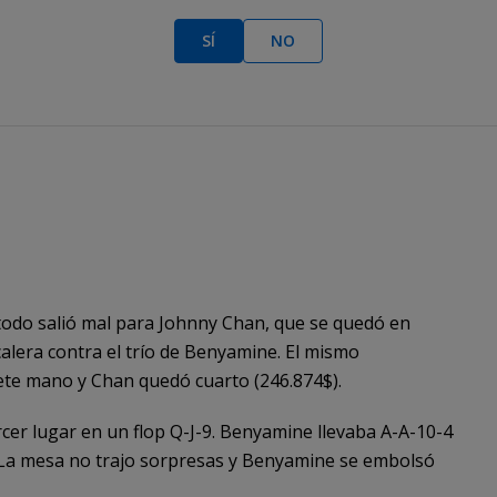
SÍ
NO
000
 todo salió mal para Johnny Chan, que se quedó en
alera contra el trío de Benyamine. El mismo
uiete mano y Chan quedó cuarto (246.874$).
cer lugar en un flop Q-J-9. Benyamine llevaba A-A-10-4
 La mesa no trajo sorpresas y Benyamine se embolsó