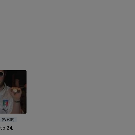
r (WSOP)
to 24,