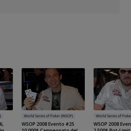
)
World Series of Poker (WSOP)
World Series of Poke
6,
WSOP 2008 Evento #25
WSOP 2008 Even
in
10.000$ Campeonato del
2.500$ Pot-Limit