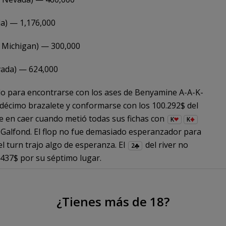
da) — 1,176,000
, Michigan) — 300,000
vada) — 624,000
ólo para encontrarse con los ases de Benyamine A-A-K-
odécimo brazalete y conformarse con los 100.292$ del
te en caer cuando metió todas sus fichas con
K
K
Galfond. El flop no fue demasiado esperanzador para
l turn trajo algo de esperanza. El
del river no
2
.437$ por su séptimo lugar.
(154.296$) cuando todas sus fichas fueron al centro
an iba por delante con sus dobles
.
10
9
8
2
¿Tienes más de 18?
calera de color
. Sorprendentemente
10
7
9
K
, que era un ligero favorito en el flop. El recuento era