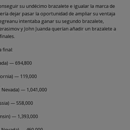
onseguir su undécimo brazalete e igualar la marca de
ería dejar pasar la oportunidad de ampliar su ventaja
egreanu intentaba ganar su segundo brazalete,
Gerasimov y John Juanda querían añadir un brazalete a
inales.
final:
ada) — 694,800
ifornia) — 119,000
, Nevada) — 1,041,000
ssia) — 558,000
onsin) — 1,393,000
, Nevada) — 460,000