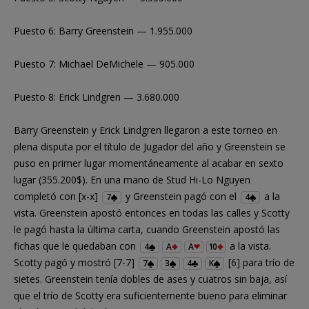
Puesto 6: Barry Greenstein — 1.955.000
Puesto 7: Michael DeMichele — 905.000
Puesto 8: Erick Lindgren — 3.680.000
Barry Greenstein y Erick Lindgren llegaron a este torneo en
plena disputa por el título de Jugador del año y Greenstein se
puso en primer lugar momentáneamente al acabar en sexto
lugar (355.200$). En una mano de Stud Hi-Lo Nguyen
completó con [x-x]
y Greenstein pagó con el
a la
7
4
vista. Greenstein apostó entonces en todas las calles y Scotty
le pagó hasta la última carta, cuando Greenstein apostó las
fichas que le quedaban con
a la vista.
4
A
A
10
Scotty pagó y mostró [7-7]
[6] para trío de
7
3
4
K
sietes. Greenstein tenía dobles de ases y cuatros sin baja, así
que el trío de Scotty era suficientemente bueno para eliminar