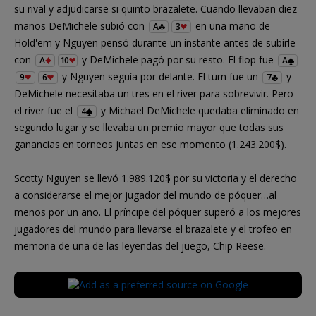
su rival y adjudicarse si quinto brazalete. Cuando llevaban diez
manos DeMichele subió con
en una mano de
A
3
Hold'em y Nguyen pensó durante un instante antes de subirle
con
y DeMichele pagó por su resto. El flop fue
A
10
A
y Nguyen seguía por delante. El turn fue un
y
9
6
7
DeMichele necesitaba un tres en el river para sobrevivir. Pero
el river fue el
y Michael DeMichele quedaba eliminado en
4
segundo lugar y se llevaba un premio mayor que todas sus
ganancias en torneos juntas en ese momento (1.243.200$).
Scotty Nguyen se llevó 1.989.120$ por su victoria y el derecho
a considerarse el mejor jugador del mundo de póquer…al
menos por un año. El príncipe del póquer superó a los mejores
jugadores del mundo para llevarse el brazalete y el trofeo en
memoria de una de las leyendas del juego, Chip Reese.