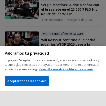
Sergio Martínez vuelve a soñar con
el brazalete en el 25.000 $ PLO High
Roller de las WSOP
3 min de lectura
19 de Junio del 2026
World Series of Poker (WSOP)
Will Kassouf confirma que podrá
jugar las WSOP 2026 pese a la
polémica del año pasado
Valoramos tu privacidad
3 min de lectura
17 de Junio del 2026
Si pulsas "Aceptar todas las cookies", aceptas el uso de cookies y
tecnologías similares para ayudarnos a mejorar tu experiencia, el
World Series of Poker (WSOP)
análisis y el marketing.
Consulta nuestra política de cookies
Alex Foxen arrasa a la competencia
para ganar por todo lo alto su
Aceptar todas las cookies
cuarto brazalete de las WSOP
2 min de lectura
16 de Junio del 2026