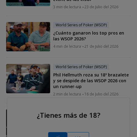
3 min de lectura
23 de Julio del 2026
World Series of Poker (WSOP)
¿Cuánto ganaron los top pros en
las WSOP 2026?
4 min de lectura
21 de Julio del 2026
World Series of Poker (WSOP)
Phil Hellmuth roza su 18º brazalete
y se despide de las WSOP 2026 con
un runner-up
2 min de lectura
16 de Julio del 2026
World Series of Poker (WSOP)
¿Tienes más de 18?
David Peters se pone su quinto
brazalete de las WSOP tras su
victoria en el $10K 6-Max