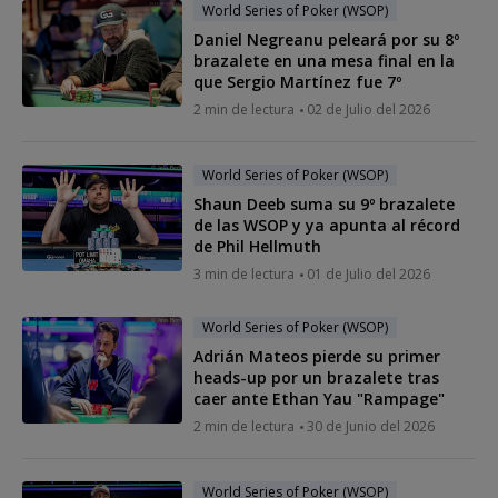
World Series of Poker (WSOP)
Daniel Negreanu peleará por su 8º
brazalete en una mesa final en la
que Sergio Martínez fue 7º
2 min de lectura
02 de Julio del 2026
World Series of Poker (WSOP)
Shaun Deeb suma su 9º brazalete
de las WSOP y ya apunta al récord
de Phil Hellmuth
3 min de lectura
01 de Julio del 2026
World Series of Poker (WSOP)
Adrián Mateos pierde su primer
heads-up por un brazalete tras
caer ante Ethan Yau "Rampage"
2 min de lectura
30 de Junio del 2026
World Series of Poker (WSOP)