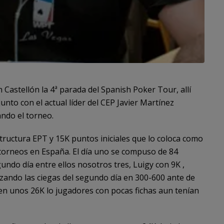
 Castellón la 4ª parada del Spanish Poker Tour, allí
to con el actual líder del CEP Javier Martínez
ando el torneo.
structura EPT y 15K puntos iniciales que lo coloca como
 torneos en España. El día uno se compuso de 84
undo día entre ellos nosotros tres, Luigy con 9K ,
ando las ciegas del segundo día en 300-600 ante de
en unos 26K lo jugadores con pocas fichas aun tenían