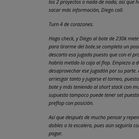
los 2 proyectos o nada de nada, así que 
sacar más información, Diego call.
Turn 4 de corazones.
Hago check, y Diego al bote de 230k mete
para tirarme del bote.se completa un pos
descarto esa jugada puesto que con el pro
habría metido la caja al flop. Empiezo a d
desaprovechar ese jugadón por su parte. c
arriesgar tanto y jugarse el torneo, pues
bote y más teniendo al short stack con m
supuesto tampoco puede tener set puest
preflop con posición.
Así que después de mucho pensar y repen
dobles o la escalera, pues aún seguiría co
pagar.