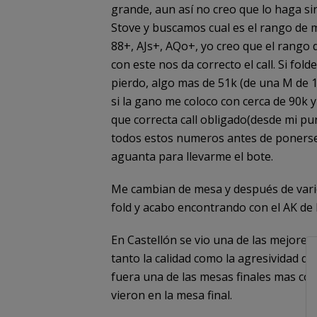
grande, aun así no creo que lo haga si
Stove y buscamos cual es el rango de m
88+, AJs+, AQo+, yo creo que el rango 
con este nos da correcto el call. Si fo
pierdo, algo mas de 51k (de una M de 
si la gano me coloco con cerca de 90k y
que correcta call obligado(desde mi pu
todos estos numeros antes de ponerse 
aguanta para llevarme el bote.
Me cambian de mesa y después de vari
fold y acabo encontrando con el AK de
En Castellón se vio una de las mejores
tanto la calidad como la agresividad d
fuera una de las mesas finales mas co
vieron en la mesa final.