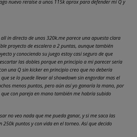
hago nuevo reraise a unos 115k aprox para defender mi Q y
 all in directo de unos 320k.me parece una apuesta clara
ible proyecto de escalera a 2 puntas, aunque también
yecto y conociendo su juego estoy casi seguro de que
escartar las dobles porque en principio a mi parecer sería
on una Q sin kicker en principio creo que no debería
to que se lo puede llevar al showdown sin engordar mas el
uchos menos puntos, pero aún así yo ganaría la mano, por
o que con pareja en mano también me habría subido
sar no veo nada que me pueda ganar, y si me saca las
n 250k puntos y con vida en el torneo. Así que decido