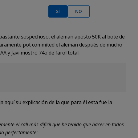
 una de las mejores manos del torneo, Diego Pérez
SÍ
NO
aba libre, el único jugador extranjero de la mesa subió
gas 2K-4K ante de 500, el Flacokanu que pensó que
ciega de Diego resubió a 32K y el raiser solo pago. El
k bastante sospechoso, el aleman aposto 50K al bote de
claramente pot commited el aleman después de mucho
A y Javi mostró 74o de farol total.
 aquí su explicación de la que para él esta fue la
emente el call más difícil que he tenido que hacer en todos
rdo perfectamente: