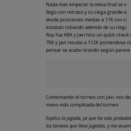
Nada mas empezar la mesa final se vio
llego con retraso y su ciega grande est
desde posiciones medias a 11K con cie
estaban robando además de su ciega la 
flop fue K8K y Javi hizo un quick-chec
70K y javi resube a 112K poniendose 
pensar se acabo tirando según parece A
Comentando el torneo con Javi, nos deja
mano más complicada del torneo:
Explico la jugada, ya que ha sido probabl
los torneos que llevo jugados, y me acue