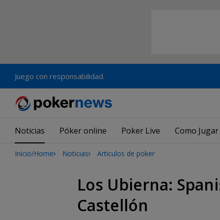
Juego con responsabilidad.
Noticias
Póker online
Poker Live
Como Jugar
Inicio/Home
Noticias
Articulos de poker
Los Ubierna: Span
Castellón