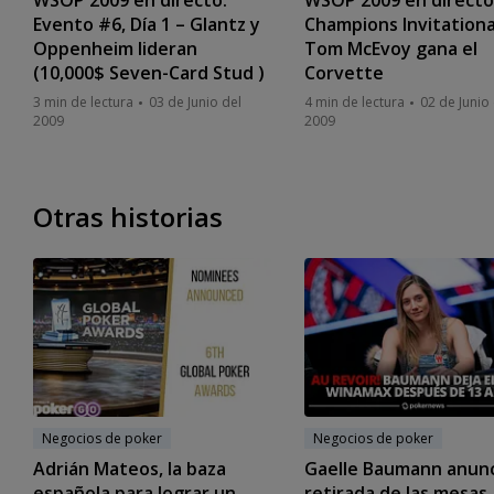
Evento #6, Día 1 – Glantz y
Champions Invitationa
Oppenheim lideran
Tom McEvoy gana el
(10,000$ Seven-Card Stud )
Corvette
3 min de lectura
03 de Junio del
4 min de lectura
02 de Junio
2009
2009
Otras historias
Negocios de poker
Negocios de poker
Adrián Mateos, la baza
Gaelle Baumann anunc
española para lograr un
retirada de las mesas