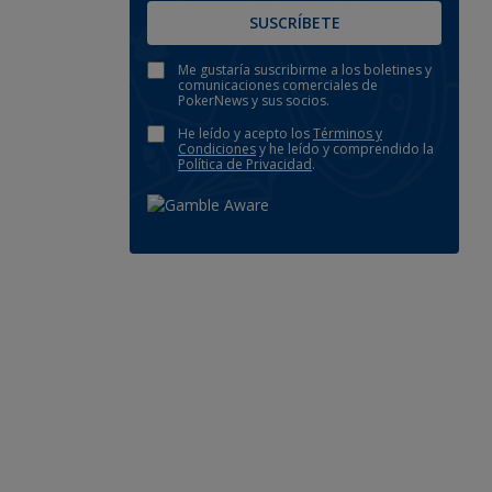
SUSCRÍBETE
Me gustaría suscribirme a los boletines y
comunicaciones comerciales de
PokerNews y sus socios.
He leído y acepto los
Términos y
Condiciones
y he leído y comprendido la
Política de Privacidad
.