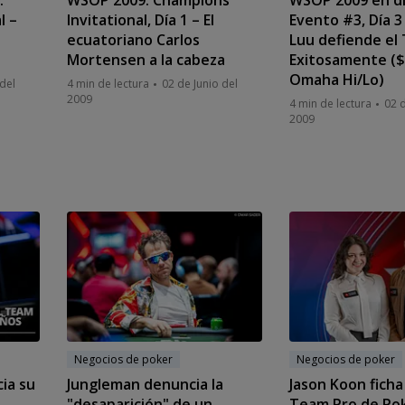
l –
Invitational, Día 1 – El
Evento #3, Día 
ecuatoriano Carlos
Luu defiende el 
Mortensen a la cabeza
Exitosamente ($
Omaha Hi/Lo)
 del
4 min de lectura
02 de Junio del
2009
4 min de lectura
02 d
2009
Negocios de poker
Negocios de poker
ia su
Jungleman denuncia la
Jason Koon ficha
"desaparición" de un
Team Pro de Po