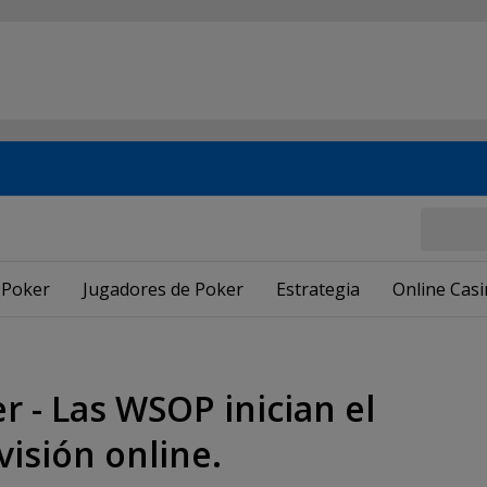
 Poker
Jugadores de Poker
Estrategia
Online Cas
 - Las WSOP inician el
visión online.