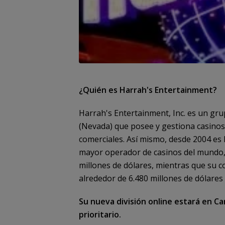
¿Quién es Harrah's Entertainment?
Harrah's Entertainment, Inc. es un gru
(Nevada) que posee y gestiona casinos
comerciales. Así mismo, desde 2004 es l
mayor operador de casinos del mundo, 
millones de dólares, mientras que su
alrededor de 6.480 millones de dólares 
Su nueva división online estará en C
prioritario.