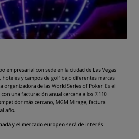
po empresarial con sede en la ciudad de Las Vegas
, hoteles y campos de golf bajo diferentes marcas
a organizadora de las World Series of Poker. Es el
con una facturación anual cercana a los 7.110
 competidor más cercano, MGM Mirage, factura
al año.
anadá y el mercado europeo será de interés