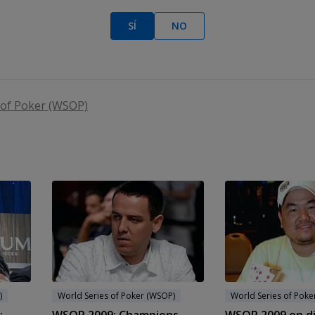
SÍ
NO
 of Poker (WSOP)
)
World Series of Poker (WSOP)
World Series of Poke
:
WSOP 2009: Champions
WSOP 2009 en di