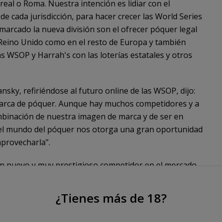
l o Roma. Nuestra intención es lidiar con el
 de cada jurisdicción, para hacer crecer las World Series
 marcado la nueva división son el ofrecer póquer legal
l Reino Unido como en el resto de Europa y también
s WSOP y Harrah's con las loterías estatales y otros
nsky, refiriéndose al futuro online de las WSOP, dijo:
marca de póquer. Aunque hay muchos competidores y a
ombinación de nuestra imagen de marca y de ser en
el mundo del póquer nos otorga una gran oportunidad
provecharla".
 un nuevo y muy prestigioso competidor en el mercado
¿Tienes más de 18?