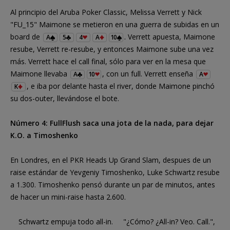
Al principio del Aruba Poker Classic, Melissa Verrett y Nick
"FU_15" Maimone se metieron en una guerra de subidas en un
board de
. Verrett apuesta, Maimone
A
5
4
A
10
resube, Verrett re-resube, y entonces Maimone sube una vez
más. Verrett hace el call final, sólo para ver en la mesa que
Maimone llevaba
, con un full. Verrett enseña
A
10
A
, e iba por delante hasta el river, donde Maimone pinchó
K
su dos-outer, llevándose el bote.
Número 4: FullFlush saca una jota de la nada, para dejar
K.O. a Timoshenko
En Londres, en el PKR Heads Up Grand Slam, despues de un
raise estándar de Yevgeniy Timoshenko, Luke Schwartz resube
a 1.300. Timoshenko pensó durante un par de minutos, antes
de hacer un mini-raise hasta 2.600.
Schwartz empuja todo all-in. "¿Cómo? ¿All-in? Veo. Call.",