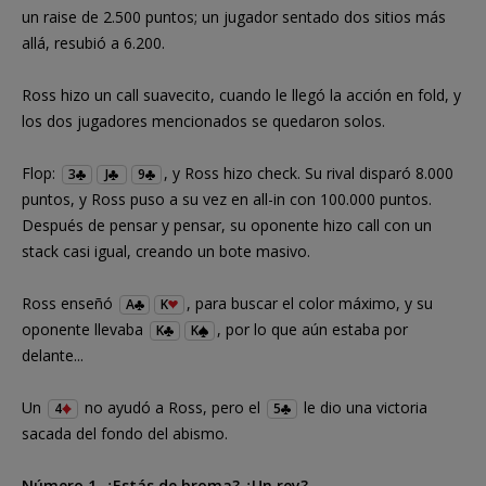
un raise de 2.500 puntos; un jugador sentado dos sitios más
allá, resubió a 6.200.
Ross hizo un call suavecito, cuando le llegó la acción en fold, y
los dos jugadores mencionados se quedaron solos.
Flop:
, y Ross hizo check. Su rival disparó 8.000
3
J
9
puntos, y Ross puso a su vez en all-in con 100.000 puntos.
Después de pensar y pensar, su oponente hizo call con un
stack casi igual, creando un bote masivo.
Ross enseñó
, para buscar el color máximo, y su
A
K
oponente llevaba
, por lo que aún estaba por
K
K
delante...
Un
no ayudó a Ross, pero el
le dio una victoria
4
5
sacada del fondo del abismo.
Número 1. ¿Estás de broma? ¿Un rey?