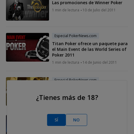
Las promociones de Winner Poker
1 min de lectura
10 de Julio del 2011
Especial PokerNews.com
Titan Poker ofrece un paquete para
el Main Event de las World Series of
Poker 2011
1 min de lectura
14 de Junio del 2011
Especial PokerNews.com
El Unibet Open se desplaza hasta el
Gran Casino de Barcelona
¿Tienes más de 18?
2 min de lectura
08 de Junio del 2011
Especial PokerNews.com
SÍ
NO
Poker Icons promueve el fichaje de
Juha Helppi por la RAY