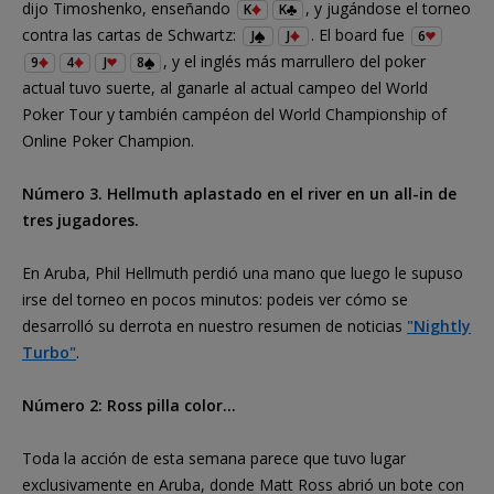
dijo Timoshenko, enseñando
, y jugándose el torneo
K
K
contra las cartas de Schwartz:
. El board fue
J
J
6
, y el inglés más marrullero del poker
9
4
J
8
actual tuvo suerte, al ganarle al actual campeo del World
Poker Tour y también campéon del World Championship of
Online Poker Champion.
Número 3. Hellmuth aplastado en el river en un all-in de
tres jugadores.
En Aruba, Phil Hellmuth perdió una mano que luego le supuso
irse del torneo en pocos minutos: podeis ver cómo se
desarrolló su derrota en nuestro resumen de noticias
"Nightly
Turbo"
.
Número 2: Ross pilla color...
Toda la acción de esta semana parece que tuvo lugar
exclusivamente en Aruba, donde Matt Ross abrió un bote con