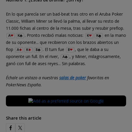
En lo que parecía ser un bad-beat tras otro en el Aruba Poker
Classic, William Miner se llevó la palma, al llevar su resto de
11.000 fichas al centro de la mesa, tras subir y resubir preflop.
. Pronto recibió malas noticias:
en la mano
A
K
K
K
de su oponente... que recibieron con los brazos abiertos un
flop
. El turn fue
, que le daba a su
A
K
8
8
oponente un full. En el river,
, y Miner, milagrosamente,
A
ganó con full de ases reyes... Sin palabras.
Échale un vistazo a nuestras
salas de poker
favoritas en
PokerNews España.
Share this article