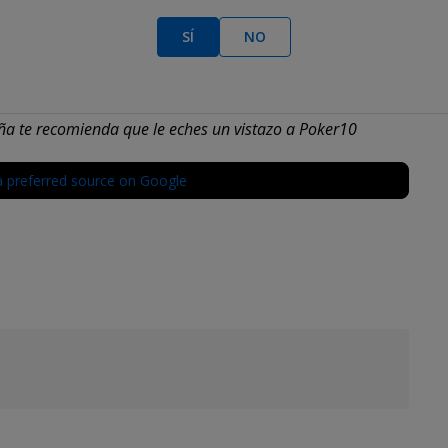
 links te garantiza el acceso a todas las promociones,
a más grande del mundo.
SÍ
NO
ook
: ¡únete ya!
a te recomienda que le eches un vistazo a Poker10