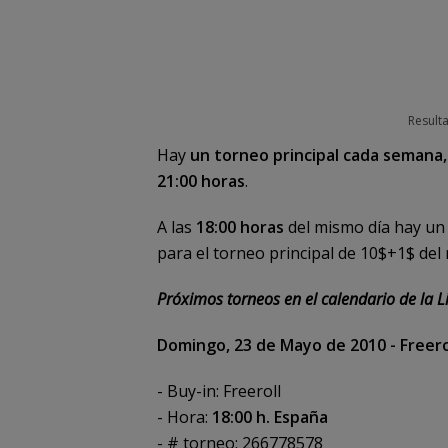
Result
Hay
un torneo principal cada semana,
21:00 horas
.
A las
18:00 horas
del mismo día hay un
para el torneo principal de 10$+1$ del
Próximos torneos en el calendario de la L
Domingo, 23 de Mayo de 2010 - Freero
- Buy-in: Freeroll
- Hora:
18:00 h. España
- # torneo: 266778578