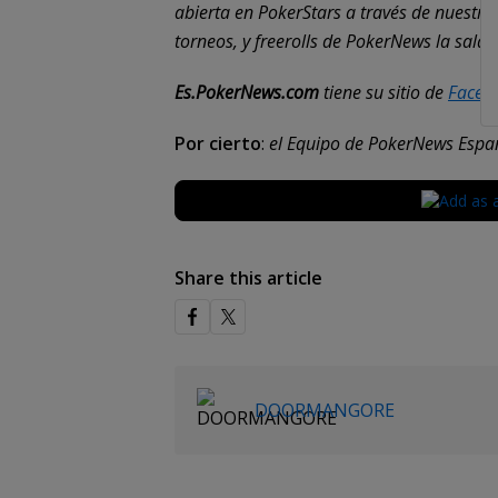
abierta en PokerStars a través de nuestros
torneos, y freerolls de PokerNews la sal
Es.PokerNews.com
tiene su sitio de
Faceb
Por cierto
:
el Equipo de PokerNews Españ
Share this article
DOORMANGORE