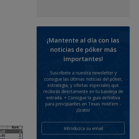
¡Mantente al día con las
noticias de póker más
importantes!
Suscríbete a nuestra newsletter y
consigue las últimas noticias del póker,
estrategia, y ofertas especiales que
recibirás directamente en tu bandeja de
entrada. + Consigue la guía definitiva
para principiantes en Texas Hold'em -
¡Gratis!