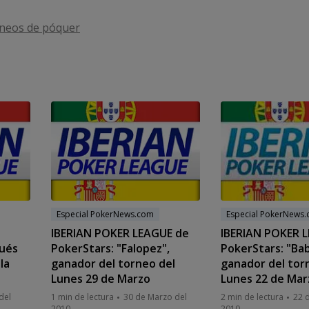
neos de póquer
Especial PokerNews.com
Especial PokerNews
IBERIAN POKER LEAGUE de
IBERIAN POKER 
gués
PokerStars: "Falopez",
PokerStars: "Bab
la
ganador del torneo del
ganador del tor
Lunes 29 de Marzo
Lunes 22 de Mar
del
1 min de lectura
30 de Marzo del
2 min de lectura
22 
2010
2010