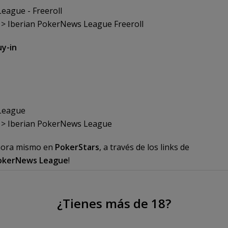
eague - Freeroll
 > Iberian PokerNews League Freeroll
uy-in
 League
e > Iberian PokerNews League
hora mismo en
PokerStars
, a través de los links de
PokerNews League
!
etalles de la Liga,
haz click aquí.
¿Tienes más de 18?
os jugadores, registrados a través de los links de
 del 100%, hasta 600$. No te olvides de que una cuenta