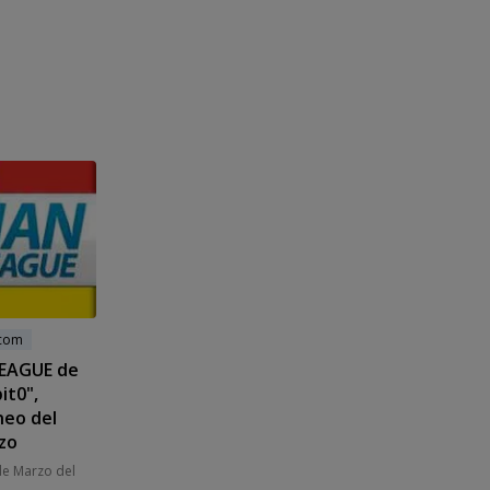
.com
LEAGUE de
it0",
neo del
zo
de Marzo del