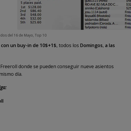
ados del 16 de Mayo, Top 10
 con un buy-in de 10$+1$
, todos los
Domingos
,
a las
 Freeroll donde se pueden conseguir nueve asientos
 mismo día.
iga:
ll