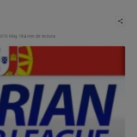
2010 May 18
2 min de lectura