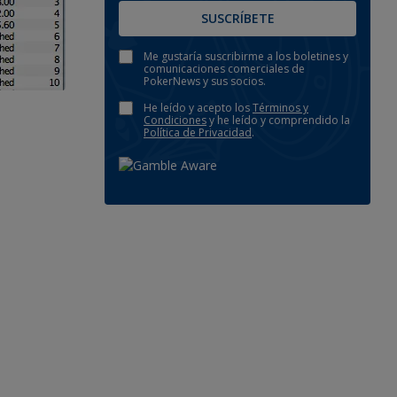
SUSCRÍBETE
Me gustaría suscribirme a los boletines y
comunicaciones comerciales de
PokerNews y sus socios.
He leído y acepto los
Términos y
Condiciones
y he leído y comprendido la
Política de Privacidad
.