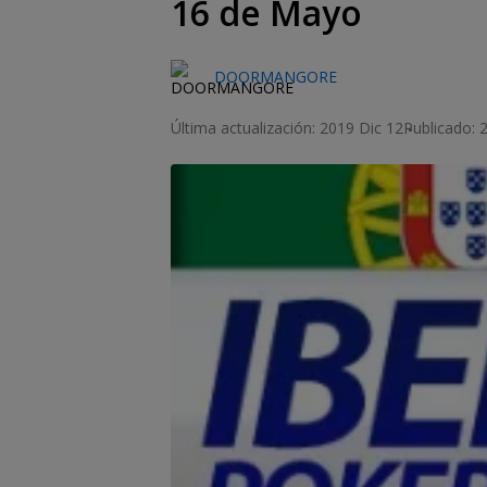
16 de Mayo
DOORMANGORE
Última actualización: 2019 Dic 12
Publicado: 