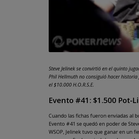
Steve Jelinek se convirtió en el quinto j
Phil Hellmuth no consiguió hacer histori
el $10.000 H.O.R.S.E.
Evento #41: $1.500 Pot-L
Cuando las fichas fueron enviadas al bo
Evento #41 se quedó en poder de Steve
WSOP, Jelinek tuvo que ganar en un fi