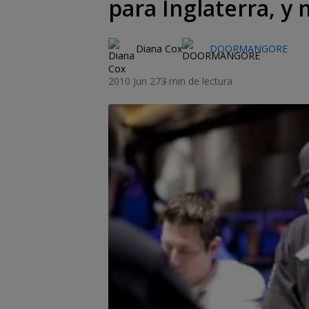
para Inglaterra, y
Diana Cox
DOORMANGORE
2010 Jun 27
3 min de lectura