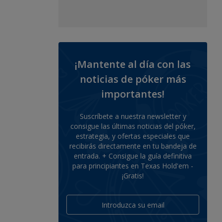
¡Mantente al día con las
noticias de póker más
importantes!
Suscríbete a nuestra newsletter y
consigue las últimas noticias del póker,
estrategia, y ofertas especiales que
recibirás directamente en tu bandeja de
entrada. + Consigue la guía definitiva
para principiantes en Texas Hold'em -
¡Gratis!