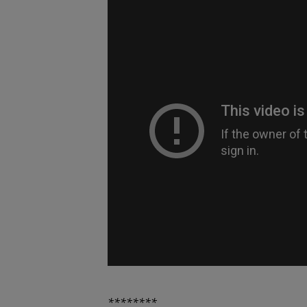
********