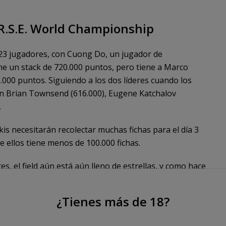
.R.S.E. World Championship
23 jugadores, con Cuong Do, un jugador de
ne un stack de 720.000 puntos, pero tiene a Marco
.000 puntos. Siguiendo a los dos líderes cuando los
rán Brian Townsend (616.000), Eugene Katchalov
.
akis necesitarán recolectar muchas fichas para el día 3
e ellos tiene menos de 100.000 fichas.
s, el field aún está aún lleno de estrellas, y como hace
rneo de H.O.R.S.E., el ganador podría ser cualquiera de
¿Tienes más de 18?
 Hold'em (Limit/No Limit)