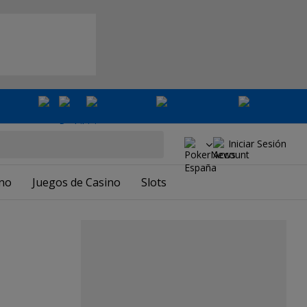
Iniciar Sesión
ino
Juegos de Casino
Slots