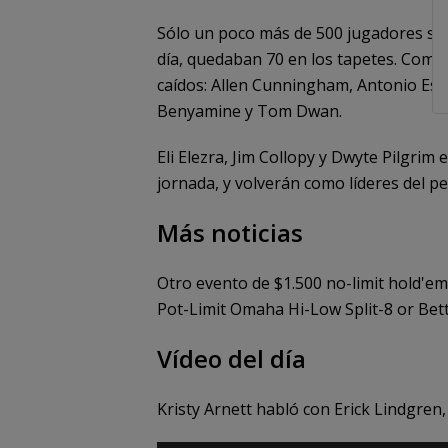
Sólo un poco más de 500 jugadores se s
día, quedaban 70 en los tapetes. Combi
caídos: Allen Cunningham, Antonio Esfa
Benyamine y Tom Dwan.
Eli Elezra, Jim Collopy y Dwyte Pilgrim
jornada, y volverán como líderes del pe
Más noticias
Otro evento de $1.500 no-limit hold'e
Pot-Limit Omaha Hi-Low Split-8 or Bett
Vídeo del día
Kristy Arnett habló con Erick Lindgren