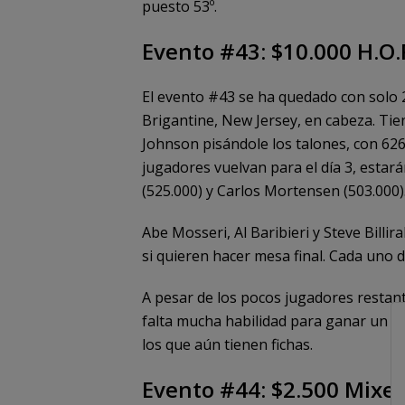
puesto 53º.
Evento #43: $10.000 H.O
El evento #43 se ha quedado con solo 
Brigantine, New Jersey, en cabeza. Tie
Johnson pisándole los talones, con 626
jugadores vuelvan para el día 3, esta
(525.000) y Carlos Mortensen (503.000)
Abe Mosseri, Al Baribieri y Steve Billir
si quieren hacer mesa final. Cada uno d
A pesar de los pocos jugadores restante
falta mucha habilidad para ganar un to
los que aún tienen fichas.
Evento #44: $2.500 Mixed