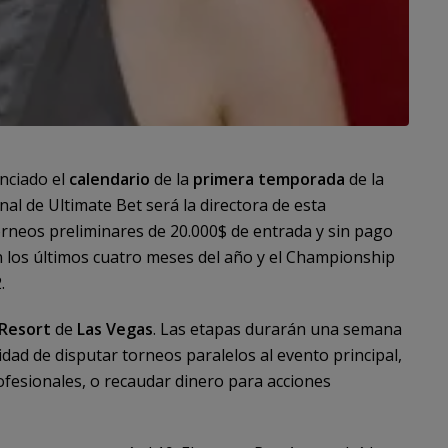
nciado el
calendario
de la
primera temporada
de la
al de Ultimate Bet será la directora de esta
orneos preliminares de 20.000$ de entrada y sin pago
n los últimos cuatro meses del año y el Championship
.
 Resort
de
Las Vegas
. Las etapas durarán una semana
dad de disputar torneos paralelos al evento principal,
fesionales, o recaudar dinero para acciones