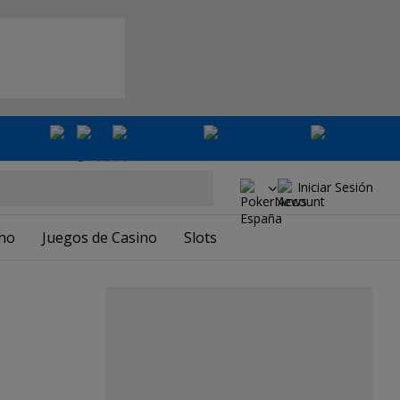
Iniciar Sesión
ino
Juegos de Casino
Slots