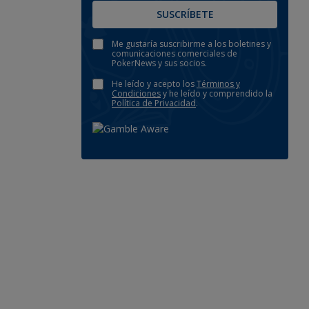
SUSCRÍBETE
Me gustaría suscribirme a los boletines y
comunicaciones comerciales de
PokerNews y sus socios.
He leído y acepto los
Términos y
Condiciones
y he leído y comprendido la
Política de Privacidad
.