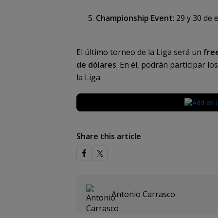
Championship Event
: 29 y 30 de 
El último torneo de la Liga será un
free
de dólares
. En él, podrán participar l
la Liga.
Share this article
Antonio Carrasco