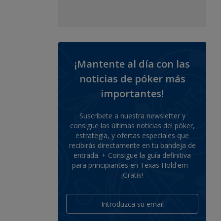
¡Mantente al día con las
noticias de póker más
importantes!
Suscríbete a nuestra newsletter y
consigue las últimas noticias del póker,
estrategia, y ofertas especiales que
recibirás directamente en tu bandeja de
entrada. + Consigue la guía definitiva
para principiantes en Texas Hold'em -
¡Gratis!