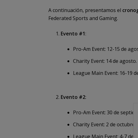
A continuación, presentamos el
crono
Federated Sports and Gaming.
Evento #1
:
Pro-Am Event: 12-15 de agos
Charity Event: 14 de agosto.
League Main Event: 16-19 d
Evento #2
:
Pro-Am Event: 30 de septiem
Charity Event: 2 de octubre.
League Main Event: 4-7 de o