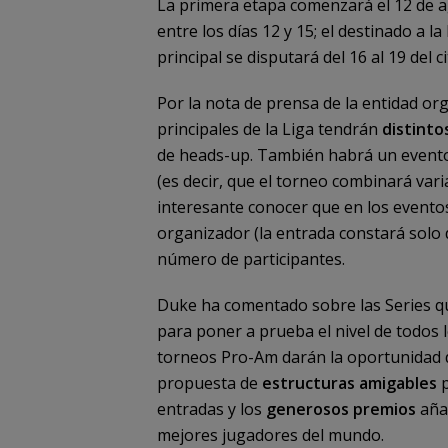
La primera etapa comenzará el 12 de ag
entre los días 12 y 15; el destinado a l
principal se disputará del 16 al 19 del 
Por la nota de prensa de la entidad o
principales de la Liga tendrán
distinto
de heads-up. También habrá un evento
(es decir, que el torneo combinará var
interesante conocer que en los eventos
organizador (la entrada constará solo
número de participantes.
Duke ha comentado sobre las Series q
para poner a prueba el nivel de todos 
torneos Pro-Am darán la oportunidad de 
propuesta de
estructuras amigables
p
entradas y los
generosos premios
añad
mejores jugadores del mundo.