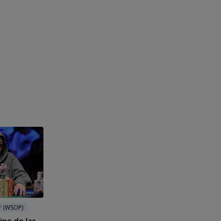
r (WSOP)
ne de las