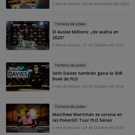
2 min de lectura
04 de Noviembre del 2024
Torneos de poker
El Aussie Millions: ¿de vuelta en
2025?
5 min de lectura
31 de Octubre del 2024
Torneos de poker
Seth Davies también gana la SHR
Bowl de PLO
2 min de lectura
28 de Octubre del 2024
Torneos de poker
Matthew Wantman se corona en
las PokerGO Tour PLO Series
2 min de lectura
23 de Octubre del 2024