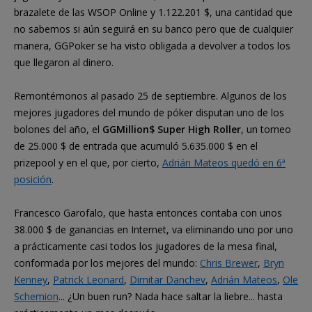
brazalete de las WSOP Online y 1.122.201 $, una cantidad que
no sabemos si aún seguirá en su banco pero que de cualquier
manera, GGPoker se ha visto obligada a devolver a todos los
que llegaron al dinero.
Remontémonos al pasado 25 de septiembre. Algunos de los
mejores jugadores del mundo de póker disputan uno de los
bolones del año, el
GGMillion$ Super High Roller
, un torneo
de 25.000 $ de entrada que acumuló 5.635.000 $ en el
prizepool y en el que, por cierto,
Adrián Mateos quedó en 6ª
posición
.
Francesco Garofalo, que hasta entonces contaba con unos
38.000 $ de ganancias en Internet, va eliminando uno por uno
a prácticamente casi todos los jugadores de la mesa final,
conformada por los mejores del mundo:
Chris Brewer
,
Bryn
Kenney
,
Patrick Leonard
,
Dimitar Danchev
,
Adrián Mateos
,
Ole
Schemion
... ¿Un buen run? Nada hace saltar la liebre... hasta