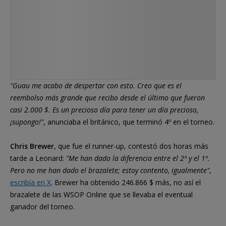
"Guau me acabo de despertar con esto. Creo que es el
reembolso más grande que recibo desde el último que fueron
casi 2.000 $. Es un precioso día para tener un día precioso,
¡supongo!"
, anunciaba el británico, que terminó 4º en el torneo.
Chris Brewer
, que fue el runner-up, contestó dos horas más
tarde a Leonard:
"Me han dado la diferencia entre el 2º y el 1º.
Pero no me han dado el brazalete; estoy contento, igualmente"
,
escribía en X
. Brewer ha obtenido 246.866 $ más, no así el
brazalete de las WSOP Online que se llevaba el eventual
ganador del torneo.