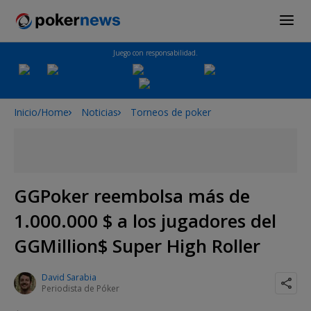
Juego con responsabilidad.
Inicio/Home
Noticias
Torneos de poker
GGPoker reembolsa más de
1.000.000 $ a los jugadores del
GGMillion$ Super High Roller
David Sarabia
Periodista de Póker