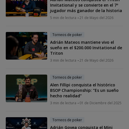
Invitational y se convierte en el 7º
jugador más ganador de la historia
5 min de lectura
21 de Mayo del 2026
Torneos de poker
Adrián Mateos mantiene vivo el
sueño en el $200.000 Invitational de
Triton
3 min de lectura
21 de Mayo del 2026
Torneos de poker
Alen Fillipi conquista el histórico
BSOP Championship: “Es un sueño
hecho realidad”
3 min de lectura
01 de Diciembre del 2025
Torneos de poker
Adrián Govea conquista el Mini