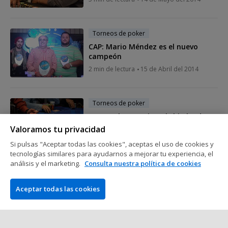
Torneos de poker
CAP: Mario Méndez es el nuevo
campeón
2 min de lectura
15 de Abril del 2014
Torneos de poker
CAP: Carlos Buzzi es el chip leader
de cara al último día
Valoramos tu privacidad
2 min de lectura
14 de Abril del 2014
Si pulsas "Aceptar todas las cookies", aceptas el uso de cookies y
tecnologías similares para ayudarnos a mejorar tu experiencia, el
análisis y el marketing.
Consulta nuestra política de cookies
Mostrar más mensajes
Aceptar todas las cookies