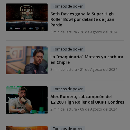
Torneos de poker
Seth Davies gana la Super High
Roller Bowl por delante de Juan
Pardo
3 min de lectura
26 de Agosto del 2024
Torneos de poker
La "maquinaria" Mateos ya carbura
en Chipre
3 min de lectura
21 de Agosto del 2024
Torneos de poker
Álex Romero, subcampeón del
£2.200 High Roller del UKIPT Londres
2 min de lectura
09 de Agosto del 2024
Torneos de poker