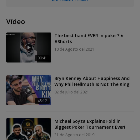
Vídeo
The best hand EVER in poker? ♠️
#Shorts
10 de Agosto del 2021
00:41
Bryn Kenney About Happiness And
Why Phil Hellmuth Is Not The King
02 de Julio del 2021
45:12
Michael Soyza Explains Fold in
Biggest Poker Tournament Ever!
31 de Agosto del 2019