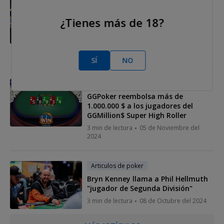
Poker en vivo
Jonathan Jaffe lidera la mesa final
¿Tienes más de 18?
del Main Event de las Triton Poker
Series
3 min de lectura
11 de Noviembre del
2024
SÍ
NO
Torneos de poker
GGPoker reembolsa más de
1.000.000 $ a los jugadores del
GGMillion$ Super High Roller
3 min de lectura
05 de Noviembre del
2024
Articulos de poker
Bryn Kenney llama a Phil Hellmuth
"jugador de Segunda División"
3 min de lectura
08 de Octubre del 2024