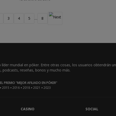
3
4
5
8
…
íder mundial en póker. Entre otras cosas, los usuarios obtendrán una 
os, podcasts, reseñas, bonos y mucho más.
L PREMIO "MEJOR AFILIADO EN PÓKER"
•
•
•
•
•
2015
2016
2018
2021
2023
CASINO
SOCIAL