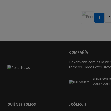
1
2
COMPAÑÍA
PokerNews.com es la web l
torneos, videos exclusiv
GANADOR DE
•
2013
2014
QUIÉNES SOMOS
¿CÓMO...?