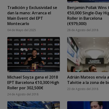
Tradición y Exclusividad se
Benjamin Pollak Wins 
dan la mano: Arranca el
€50,000 Single-Day Hi
Main Event del EPT
Roller in Barcelona
Montecarlo
(€979,000)
04 de Mayo del 2025
28 de Agosto del 2018
Michael Soyza gana el 2018
Adrián Mateos envía 
EPT Barcelona €10,300 High
Talvitie a la zona de b
Roller por 302,500€
23 de Agosto del 2018
24 de Agosto del 2018