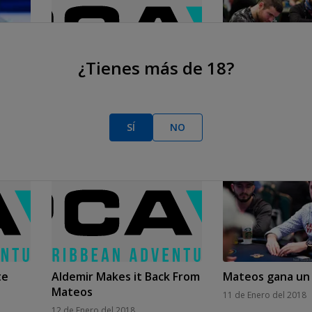
¿Tienes más de 18?
obla a
Adrian Mateos se dobla
Jack Sinclair eli
contra Daniel Coupal
12 de Enero del 2018
13 de Enero del 2018
SÍ
NO
te
Aldemir Makes it Back From
Mateos gana un
Mateos
11 de Enero del 2018
12 de Enero del 2018