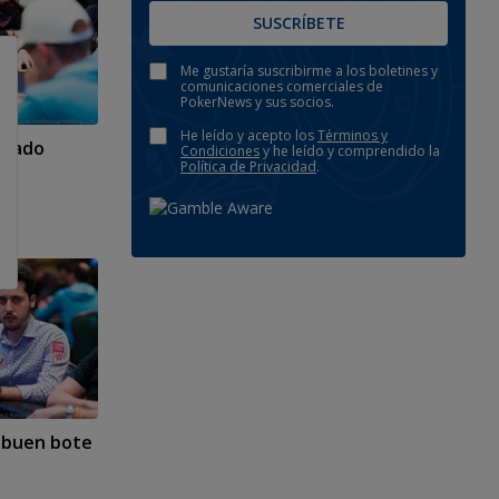
SUSCRÍBETE
Me gustaría suscribirme a los boletines y
comunicaciones comerciales de
PokerNews y sus socios.
He leído y acepto los
Términos y
minado
Condiciones
y he leído y comprendido la
Política de Privacidad
.
 buen bote