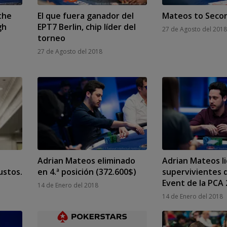
the
El que fuera ganador del
Mateos to Seco
gh
EPT7 Berlin, chip líder del
27 de Agosto del 2018
torneo
27 de Agosto del 2018
a
Adrian Mateos eliminado
Adrian Mateos li
ustos.
en 4.ª posición (372.600$)
supervivientes 
Event de la PCA
14 de Enero del 2018
14 de Enero del 2018