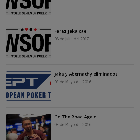
Faraz Jaka cae
08 de Julio del 2017
Jaka y Abernathy eliminados
03 de Mayo del 2016
On The Road Again
03 de Mayo del 2016