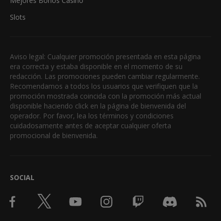
Mejores Bonos Casino
Slots
Aviso legal: Cualquier promoción presentada en esta página
era correcta y estaba disponible en el momento de su
redacción. Las promociones pueden cambiar regularmente.
Recomendamos a todos los usuarios que verifiquen que la
promoción mostrada coincida con la promoción más actual
disponible haciendo click en la página de bienvenida del
operador. Por favor, lea los términos y condiciones
cuidadosamente antes de aceptar cualquier oferta
promocional de bienvenida.
SOCIAL