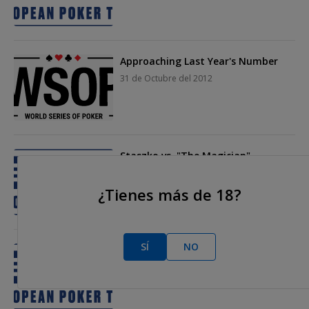
Approaching Last Year's Number
31 de Octubre del 2012
Staszko vs. "The Magician"
06 de Octubre del 2012
¿Tienes más de 18?
SÍ
NO
Staszko vs. Dempsey
12 de Marzo del 2012