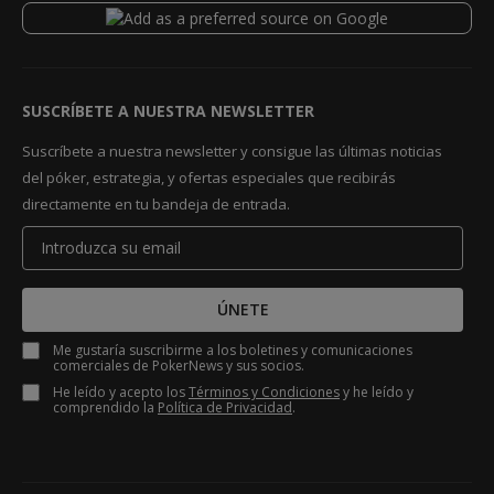
SUSCRÍBETE A NUESTRA NEWSLETTER
Suscríbete a nuestra newsletter y consigue las últimas noticias
del póker, estrategia, y ofertas especiales que recibirás
directamente en tu bandeja de entrada.
ÚNETE
Me gustaría suscribirme a los boletines y comunicaciones
comerciales de PokerNews y sus socios.
He leído y acepto los
Términos y Condiciones
y he leído y
comprendido la
Política de Privacidad
.