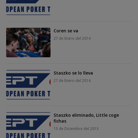
Coren se va
27 de Enero del 2014
Staszko se lo lleva
27 de Enero del 2014
Staszko eliminado, Little coge
fichas
15 de Diciembre del 2013