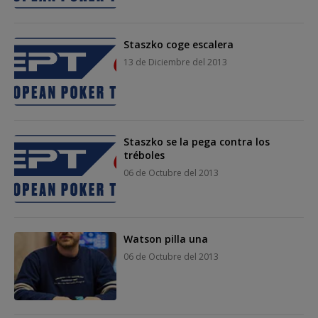
Staszko coge escalera
13 de Diciembre del 2013
Staszko se la pega contra los
tréboles
06 de Octubre del 2013
Watson pilla una
06 de Octubre del 2013