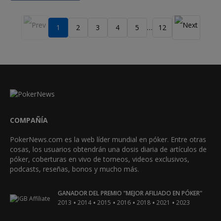
1
2
3
4
5
12
…
COMPAÑÍA
PokerNews.com es la web líder mundial en póker. Entre otras
cosas, los usuarios obtendrán una dosis diaria de artículos de
póker, coberturas en vivo de torneos, videos exclusivos,
podcasts, reseñas, bonos y mucho más.
GANADOR DEL PREMIO "MEJOR AFILIADO EN PÓKER"
•
•
•
•
•
•
2013
2014
2015
2016
2018
2021
2023