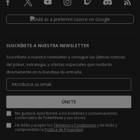
SUSCRÍBETE A NUESTRA NEWSLETTER
Suscríbete a nuestra newsletter y consigue las últimas noticias
del póker, estrategia, y ofertas especiales que recibirás
directamente en tu bandeja de entrada.
ÚNETE
Me gustaría suscribirme a los boletines y comunicaciones
comerciales de PokerNews y sus socios.
He leído y acepto los
Términos y Condiciones
y he leído y
comprendido la
Política de Privacidad
.