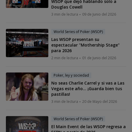
WSOP que dejó hablando solo a
Douglas Cowell
3 min de lectura
09 de Junio del 2026
World Series of Poker (WSOP)
Las WSOP presentan su
espectacular "Mothership Stage"
para 2026
2 min de lectura
01 de Junio del 2026
Poker, ley y sociedad
No seas Charlie Carrel y si vas a Las
Vegas este año... ¡Guarda bien tus
pastillas!
3 min de lectura
20 de Mayo del 2026
World Series of Poker (WSOP)
El Main Event de las WSOP regresa a