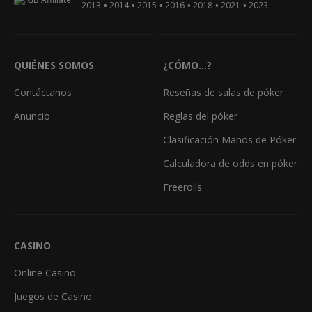
•
•
•
•
•
•
2013
2014
2015
2016
2018
2021
2023
QUIÉNES SOMOS
¿CÓMO...?
Contáctanos
Reseñas de salas de póker
Anuncio
Reglas del póker
Clasificación Manos de Póker
Calculadora de odds en póker
Freerolls
CASINO
Online Casino
Juegos de Casino