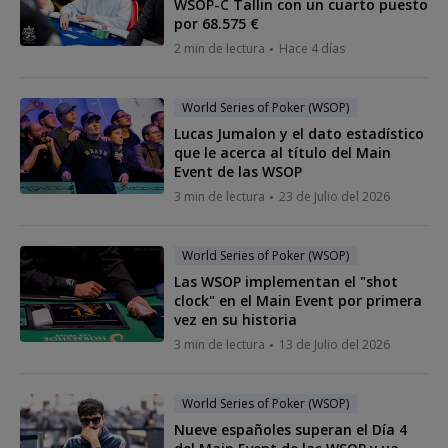
WSOP-C Tallin con un cuarto puesto
por 68.575 €
2 min de lectura
Hace 4 días
World Series of Poker (WSOP)
Lucas Jumalon y el dato estadístico
que le acerca al título del Main
Event de las WSOP
3 min de lectura
23 de Julio del 2026
World Series of Poker (WSOP)
Las WSOP implementan el "shot
clock" en el Main Event por primera
vez en su historia
3 min de lectura
13 de Julio del 2026
World Series of Poker (WSOP)
Nueve españoles superan el Día 4