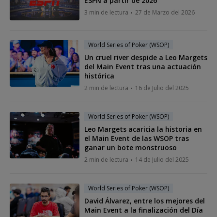
ESPN a partir de 2026
3 min de lectura
27 de Marzo del 2026
World Series of Poker (WSOP)
Un cruel river despide a Leo Margets
del Main Event tras una actuación
histórica
2 min de lectura
16 de Julio del 2025
World Series of Poker (WSOP)
Leo Margets acaricia la historia en
el Main Event de las WSOP tras
ganar un bote monstruoso
2 min de lectura
14 de Julio del 2025
World Series of Poker (WSOP)
David Álvarez, entre los mejores del
Main Event a la finalización del Día