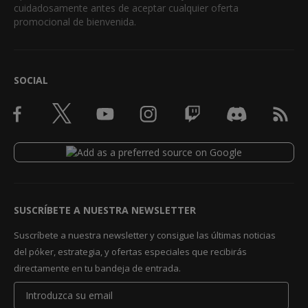
cuidadosamente antes de aceptar cualquier oferta
promocional de bienvenida.
SOCIAL
SUSCRÍBETE A NUESTRA NEWSLETTER
Suscríbete a nuestra newsletter y consigue las últimas noticias
del póker, estrategia, y ofertas especiales que recibirás
directamente en tu bandeja de entrada.