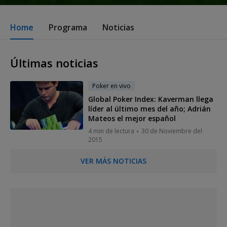
Home
Programa
Noticias
Últimas noticias
Poker en vivo
Global Poker Index: Kaverman llega
líder al último mes del año; Adrián
Mateos el mejor español
4 min de lectura
30 de Noviembre del
2015
VER MÁS NOTICIAS