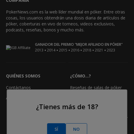
COMPAÑÍA
PokerNews.com es la web líder mundial en póker. Entre otras
cosas, los usuarios obtendrán una dosis diaria de artículos de
póker, coberturas en vivo de torneos, videos exclusivos,
podcasts, reseñas, bonos y mucho más.
GANADOR DEL PREMIO "MEJOR AFILIADO EN PÓKER"
•
•
•
•
•
•
2013
2014
2015
2016
2018
2021
2023
QUIÉNES SOMOS
¿CÓMO...?
Contáctanos
Reseñas de salas de póker
Anuncio
Reglas del póker
¿Tienes más de 18?
Clasificación Manos de Póker
Calculadora de odds en póker
Freerolls
SÍ
NO