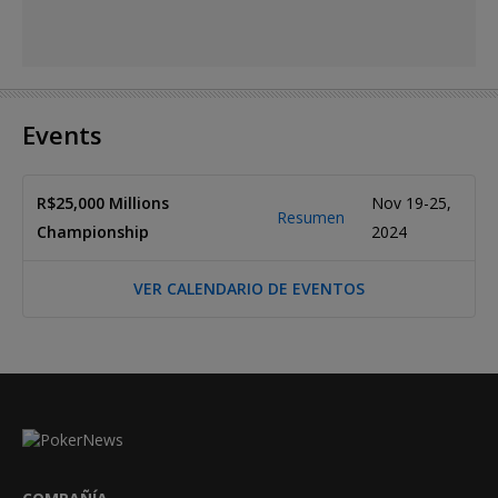
Events
R$25,000 Millions
Nov 19-25,
Resumen
Championship
2024
VER CALENDARIO DE EVENTOS