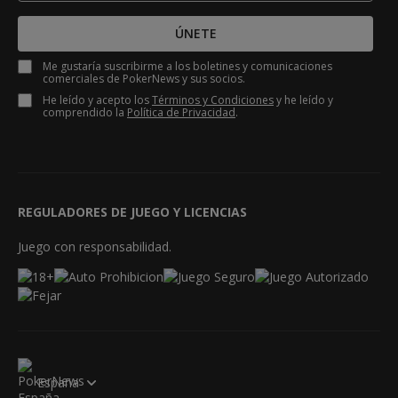
ÚNETE
Me gustaría suscribirme a los boletines y comunicaciones
comerciales de PokerNews y sus socios.
He leído y acepto los
Términos y Condiciones
y he leído y
comprendido la
Política de Privacidad
.
REGULADORES DE JUEGO Y LICENCIAS
Juego con responsabilidad.
España