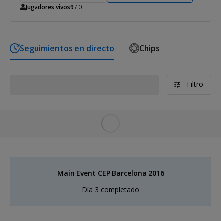
Jugadores vivos
9
/ 0
Seguimientos en directo
Chips
Filtro
Rembert Net
1
1,342,000
2
Main Event CEP Barcelona 2016
Día 3 completado