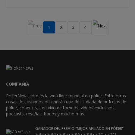
1
2
3
4
COMPAÑÍA
PokerNews.com es la web líder mundial en póker. Entre otras
cosas, los usuarios obtendrán una dosis diaria de artículos de
póker, coberturas en vivo de torneos, videos exclusivos,
podcasts, reseñas, bonos y mucho más.
GANADOR DEL PREMIO "MEJOR AFILIADO EN PÓKER"
•
•
•
•
•
•
2013
2014
2015
2016
2018
2021
2023