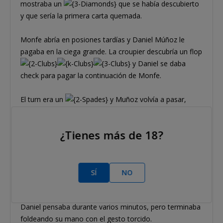
mostraba un
que se había descubierto
y que sería la primera carta quemada.
Monfe abría en posiones tardías y Daniel Múñoz le
pagaba en la ciega grande. La croupier descubría un flop
y Daniel se daba
check para pagar la continuación de Monfe.
El turn era un
y Muñoz volvía a pasar,
pero esta vez para resubir los 3.750 de Monfe hasta
7.500 puntos. Monfe pagaba y ambos iban a ver el river.
¿Tienes más de 18?
La quinta carta era un
y Daniel salían
pegando de cara 13.000 puntos. Monfe pensaba unos
segundos, pero pasado ese tiempo se movía all-in
SÍ
NO
cubriendo ampliamente a su rival.
Daniel pensaba durante varios minutos, pero terminaba
foldeando su mano con el gesto torcido.