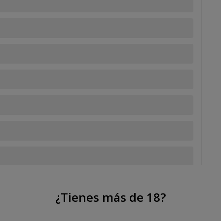
¿Tienes más de 18?