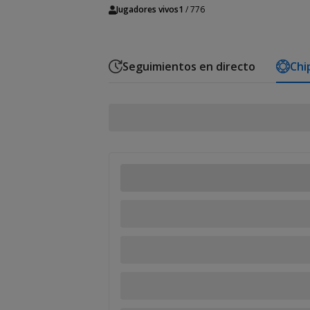
Jugadores vivos
1
/ 776
Seguimientos en directo
Chi