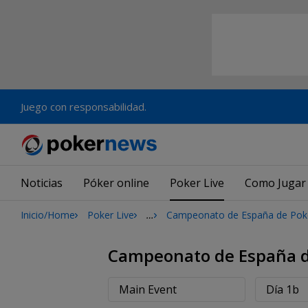
Juego con responsabilidad.
Noticias
Póker online
Poker Live
Como Jugar
Inicio/Home
Poker Live
…
Campeonato de España de Poker Barc
Campeonato de España d
Main Event
Día 1b