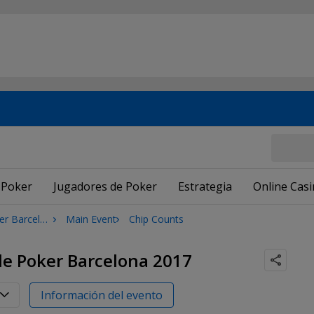
 Poker
Jugadores de Poker
Estrategia
Online Cas
elona 2017
Main Event
Chip Counts
e Poker Barcelona 2017
Información del evento