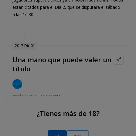
están citados para el Día 2, que se disputará el sábado
a las 16:30.
2017 Dic 01
Una mano que puede valer un
título
Nivel 9 : 600/1,200, 100 ante
Dos de los jugadores que durante este Día 1a han
¿Tienes más de 18?
peleado por hacer un buen papel que les coloque en
buena posición para convertirse en el nuevo campeón
de España de Poker, acaban de chocar de forma brutal.