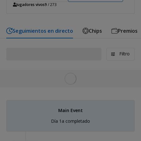
Jugadores vivos
9
/ 273
Seguimientos en directo
Chips
Premios
Filtro
Steve Enriquez
1
257,800
2
Main Event
Día 1a completado